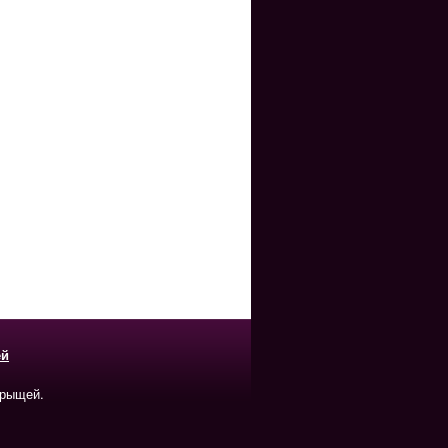
ей
прыщей.