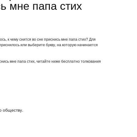
ь мне папа стих
сь, к чему снится во сне приснись мне папа стих? Для
приснилось или выберите букву, на которую начинается
иснись мне папа стих, читайте ниже бесплатно толкования
о обществу.