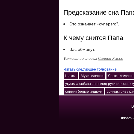
Предсказание сна Пап
Это означает «суперэго".
К чему снится Папа
Вас обманут.
Сонник Хассе
Толкование снов из
Читать следующее толкование
Шакал
Мухи, слепни
Язык пламени
укусила собака за палец руки по сонник
сонник белые индюки
сонник грязь р
В
inneov