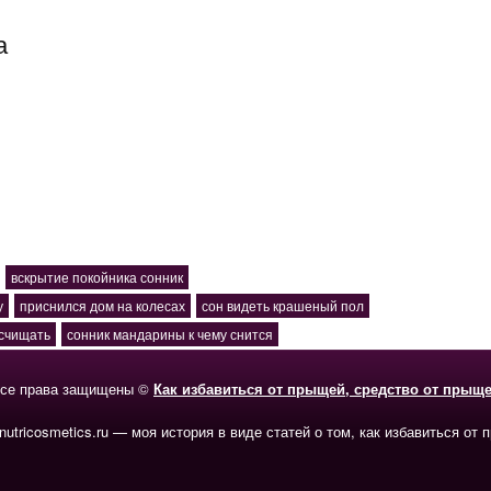
а
вскрытие покойника сонник
у
приснился дом на колесах
сон видеть крашеный пол
асчищать
сонник мандарины к чему снится
се права защищены ©
Как избавиться от прыщей, средство от прыщ
-nutricosmetics.ru — моя история в виде статей о том, как избавиться от 