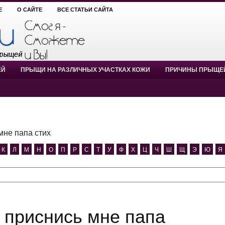
Е
О САЙТЕ
ВСЕ СТАТЬИ САЙТА
ЕЙ
ПРЫЩИ НА РАЗЛИЧНЫХ УЧАСТКАХ КОЖИ
ПРИЧИНЫ ПРЫЩЕ
мне папа стих
К
Л
М
Н
О
П
Р
С
Т
У
Ф
Х
Ц
Ч
Ш
Щ
Э
Ю
Я