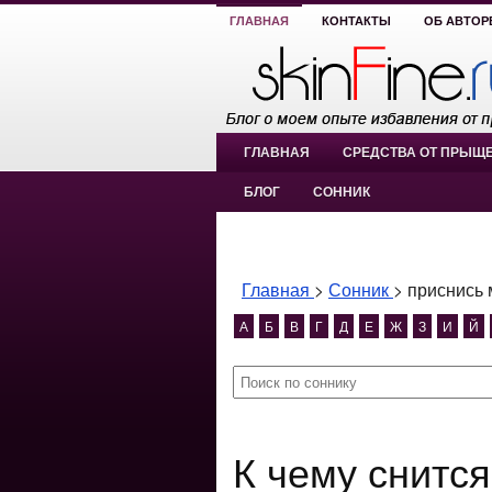
ГЛАВНАЯ
КОНТАКТЫ
ОБ АВТОР
ГЛАВНАЯ
СРЕДСТВА ОТ ПРЫЩ
БЛОГ
СОННИК
Главная
>
Сонник
>
приснись 
А
Б
В
Г
Д
Е
Ж
З
И
Й
К чему снится приснись мне папа