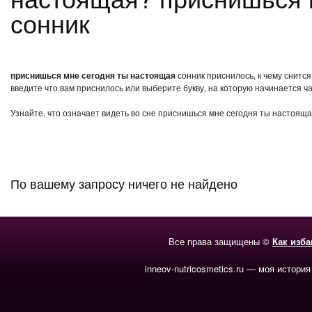
сонник
приснишься мне сегодня ты настоящая
сонник приснилось, к чему снитс
введите что вам приснилось или выберите букву, на которую начинается ча
Узнайте, что означает видеть во сне приснишься мне сегодня ты настояща
По вашему запросу ничего не найдено
Все права защищены ©
Как изб
inneov-nutricosmetics.ru — моя история