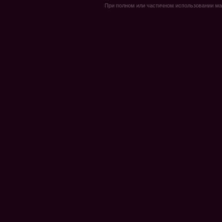
При полном или частичном использовании мате