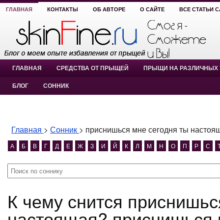
ГЛАВНАЯ
КОНТАКТЫ
ОБ АВТОРЕ
О САЙТЕ
ВСЕ СТАТЬИ 
ГЛАВНАЯ
СРЕДСТВА ОТ ПРЫЩЕЙ
ПРЫЩИ НА РАЗЛИЧНЫХ 
БЛОГ
СОННИК
Главная
>
Сонник
>
приснишься мне сегодня ты настоя
А
Б
В
Г
Д
Е
Ж
З
И
Й
К
Л
М
Н
О
П
Р
С
К чему снится приснишься мне сегодня ты
настоящая? приснишься 