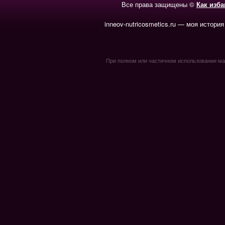
Все права защищены ©
Как изб
inneov-nutricosmetics.ru — моя история
При полном или частичном использовании мате