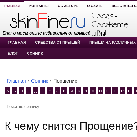
ГЛАВНАЯ
КОНТАКТЫ
ОБ АВТОРЕ
О САЙТЕ
ВСЕ СТАТЬИ 
ГЛАВНАЯ
СРЕДСТВА ОТ ПРЫЩЕЙ
ПРЫЩИ НА РАЗЛИЧНЫХ 
БЛОГ
СОННИК
Главная
>
Сонник
>
Прощение
А
Б
В
Г
Д
Е
Ж
З
И
Й
К
Л
М
Н
О
П
Р
С
К чему снится Прощение