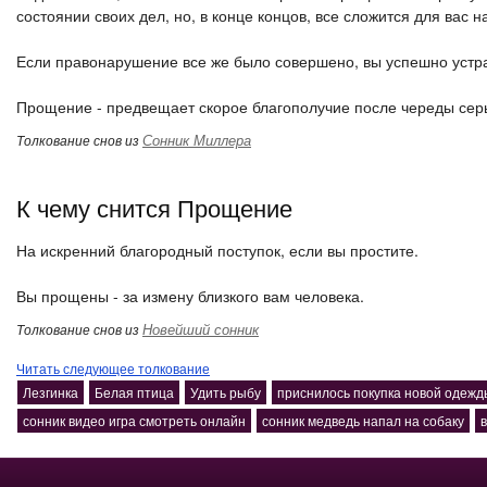
состоянии своих дел, но, в конце концов, все сложится для вас
Если правонарушение все же было совершено, вы успешно устра
Прощение - предвещает скорое благополучие после череды сер
Сонник Миллера
Толкование снов из
К чему снится Прощение
На искренний благородный поступок, если вы простите.
Вы прощены - за измену близкого вам человека.
Новейший сонник
Толкование снов из
Читать следующее толкование
Лезгинка
Белая птица
Удить рыбу
приснилось покупка новой одежд
сонник видео игра смотреть онлайн
сонник медведь напал на собаку