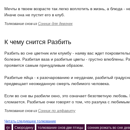
Мечты в твоем возрасте так легко воплотить в жизнь, а блюда -
Иначе она не пустит его в клуб.
Сонник для девочек
Толкование снов из
К чему снится Разбить
Разбить во сне цветник или клумбу - наяву вас ждет покровитель
болезни. Разбитая ваза и разбитые цветы - грустно влюблены. Р
проявится самым причудливым образом.
Разбитые яйца - к разочарованию и неудачам, разбитый градусни
предвещает неожиданную смерть любимого человека.
Если во сне вы разбили окно, это означает безответную любовь.
сломается. Разбитые очки говорят о том, что разлука с любимы
Сонник по алфавиту
Толкование снов из
Читать следующее толкование
rjn
Смородину
толкование снов две птицы
сонник рожать во сне де