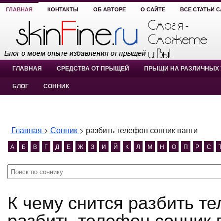
ГЛАВНАЯ
КОНТАКТЫ
ОБ АВТОРЕ
О САЙТЕ
ВСЕ СТАТЬИ 
ГЛАВНАЯ
СРЕДСТВА ОТ ПРЫЩЕЙ
ПРЫЩИ НА РАЗЛИЧНЫХ 
БЛОГ
СОННИК
Главная
>
Сонник
>
разбить телефон сонник ванги
А
Б
В
Г
Д
Е
Ж
З
И
Й
К
Л
М
Н
О
П
Р
С
К чему снится разбить телефон сонник ванги?
разбить телефон сонник 