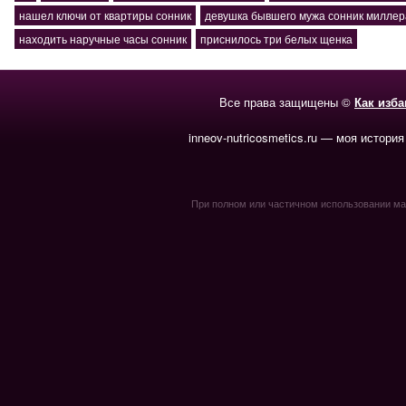
нашел ключи от квартиры сонник
девушка бывшего мужа сонник миллер
находить наручные часы сонник
приснилось три белых щенка
Все права защищены ©
Как изб
inneov-nutricosmetics.ru — моя история
При полном или частичном использовании мате