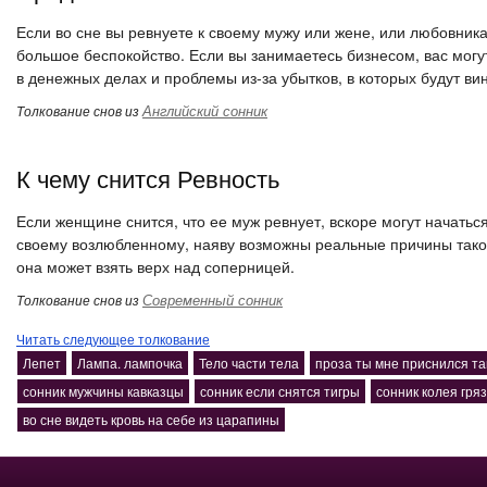
Если во сне вы ревнуете к своему мужу или жене, или любовника
большое беспокойство. Если вы занимаетесь бизнесом, вас могу
в денежных делах и проблемы из-за убытков, в которых будут в
Английский сонник
Толкование снов из
К чему снится Ревность
Если женщине снится, что ее муж ревнует, вскоре могут начаться
своему возлюбленному, наяву возможны реальные причины такой 
она может взять верх над соперницей.
Современный сонник
Толкование снов из
Читать следующее толкование
Лепет
Лампа. лампочка
Тело части тела
проза ты мне приснился т
сонник мужчины кавказцы
сонник если снятся тигры
сонник колея гряз
во сне видеть кровь на себе из царапины