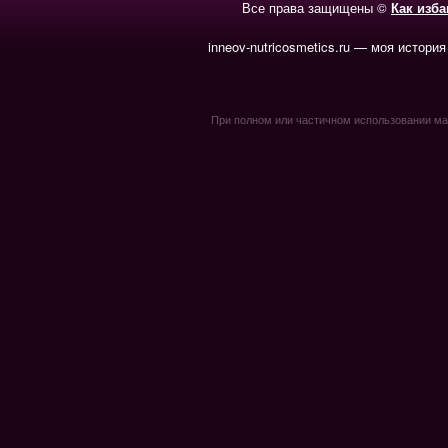
Все права защищены ©
Как изб
inneov-nutricosmetics.ru — моя история
При полном или частичном использовании мате