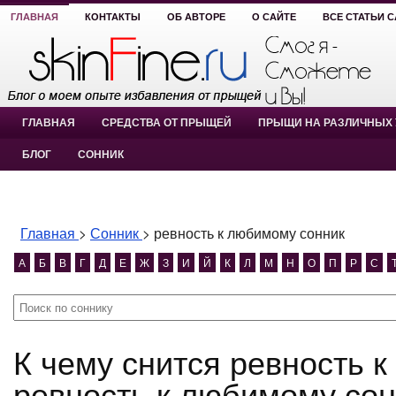
ГЛАВНАЯ
КОНТАКТЫ
ОБ АВТОРЕ
О САЙТЕ
ВСЕ СТАТЬИ 
ГЛАВНАЯ
СРЕДСТВА ОТ ПРЫЩЕЙ
ПРЫЩИ НА РАЗЛИЧНЫХ 
БЛОГ
СОННИК
Главная
>
Сонник
>
ревность к любимому сонник
А
Б
В
Г
Д
Е
Ж
З
И
Й
К
Л
М
Н
О
П
Р
С
К чему снится ревность к любимому сонник?
ревность к любимому сон