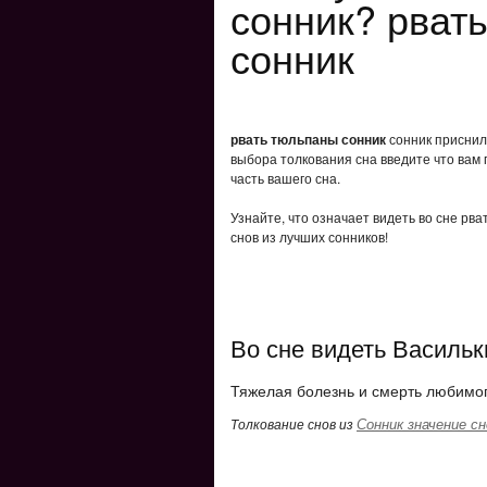
сонник? рват
сонник
рвать тюльпаны сонник
сонник приснило
выбора толкования сна введите что вам 
часть вашего сна.
Узнайте, что означает видеть во сне рв
снов из лучших сонников!
Во сне видеть Васильк
Тяжелая болезнь и смерть любимог
Сонник значение сн
Толкование снов из