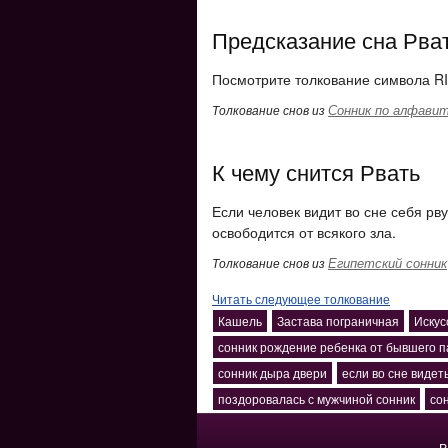
Предсказание сна Рва
Посмотрите толкование символа RI
Сонник по алфави
Толкование снов из
К чему снится Рвать
Если человек видит во сне себя рв
освободится от всякого зла.
Египетский сонник
Толкование снов из
Читать следующее толкование
Кашель
Застава пограничная
Искус
сонник рождение ребенка от бывшего 
сонник дыра двери
если во сне видет
поздоровалась с мужчиной сонник
со