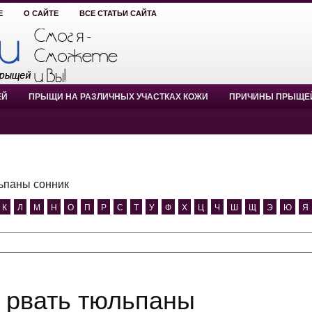
Е
О САЙТЕ
ВСЕ СТАТЬИ САЙТА
ЕЙ
ПРЫЩИ НА РАЗЛИЧНЫХ УЧАСТКАХ КОЖИ
ПРИЧИНЫ ПРЫЩЕ
ьпаны сонник
К
Л
М
Н
О
П
Р
С
Т
У
Ф
Х
Ц
Ч
Ш
Щ
Э
Ю
Я