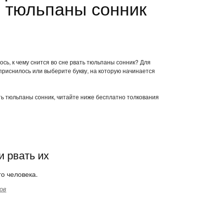
ь тюльпаны сонник
сь, к чему снится во сне рвать тюльпаны сонник? Для
приснилось или выберите букву, на которую начинается
ать тюльпаны сонник, читайте ниже бесплатно толкования
и рвать их
о человека.
ов