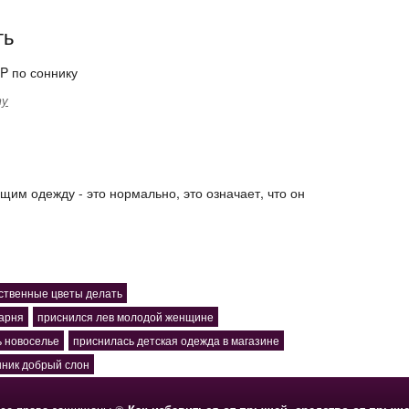
ть
P по соннику
ту
ущим одежду - это нормально, это означает, что он
ственные цветы делать
парня
приснился лев молодой женщине
ь новоселье
приснилась детская одежда в магазине
нник добрый слон