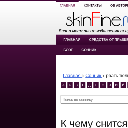
ГЛАВНАЯ
КОНТАКТЫ
ОБ АВТОР
ГЛАВНАЯ
СРЕДСТВА ОТ ПРЫЩ
БЛОГ
СОННИК
Главная
>
Сонник
>
рвать тюл
А
Б
В
Г
Д
Е
Ж
З
И
Й
К чему снится рвать тюльпаны