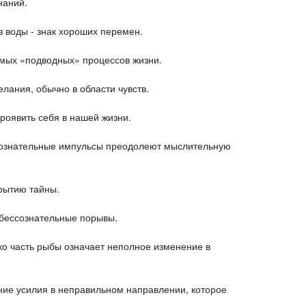
наний.
 воды - знак хороших перемен.
имых «подводных» процессов жизни.
лания, обычно в области чувств.
роявить себя в нашей жизни.
ессознательные импульсы преодолеют мыслительную
крытию тайны.
ь бессознательные порывы.
ко часть рыбы означает неполное изменение в
ние усилия в неправильном направлении, которое