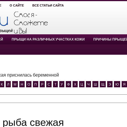
Е
О САЙТЕ
ВСЕ СТАТЬИ САЙТА
ЕЙ
ПРЫЩИ НА РАЗЛИЧНЫХ УЧАСТКАХ КОЖИ
ПРИЧИНЫ ПРЫЩЕ
жая приснилась беременной
К
Л
М
Н
О
П
Р
С
Т
У
Ф
Х
Ц
Ч
Ш
Щ
Э
Ю
Я