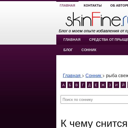
ГЛАВНАЯ
КОНТАКТЫ
ОБ АВТОР
ГЛАВНАЯ
СРЕДСТВА ОТ ПРЫЩ
БЛОГ
СОННИК
Главная
>
Сонник
>
рыба све
А
Б
В
Г
Д
Е
Ж
З
И
Й
К чему снится рыба свежая