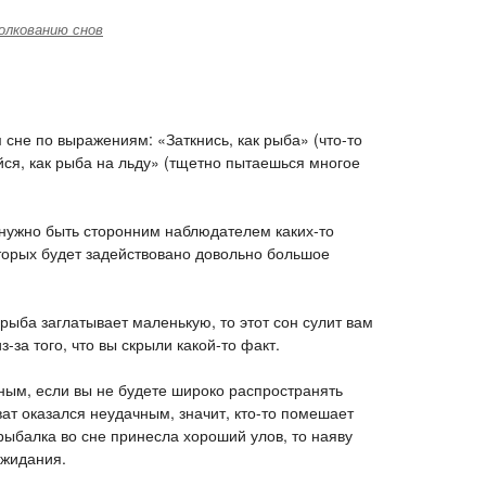
олкованию снов
сне по выражениям: «Заткнись, как рыба» (что-то
йся, как рыба на льду» (тщетно пытаешься многое
нужно быть сторонним наблюдателем каких-то
оторых будет задействовано довольно большое
рыба заглатывает маленькую, то этот сон сулит вам
-за того, что вы скрыли какой-то факт.
ным, если вы не будете широко распространять
ат оказался неудачным, значит, кто-то помешает
ыбалка во сне принесла хороший улов, то наяву
ожидания.