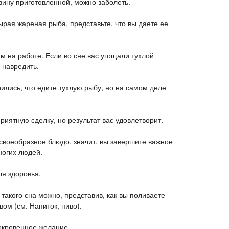
ину приготовленной, можно заболеть.
ырая жареная рыба, представьте, что вы даете ее
м на работе. Если во сне вас угощали тухлой
 навредить.
рились, что едите тухлую рыбу, но на самом деле
риятную сделку, но результат вас удовлетворит.
 своеобразное блюдо, значит, вы завершите важное
ногих людей.
ля здоровья.
такого сна можно, представив, как вы поливаете
ом (см. Напиток, пиво).
сокровенное желание.