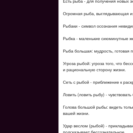
Есть рыба - для получения новых з
Огромная рыба, выглядывающая из
Рыбаки - символ осознания невид
Рыбка - маленькие сиюминутные же
Рыба большая: мудрость, готовая п
Угроза рыбой: угроза того, что б
и рациональную сторону жизни.
Сеть с рыбой - приближение к рас
Ловить (ловить рыбу) - чувствоват
Голова большой рыбы: видеть толь
вашей жизни.
Удар веслом (рыбой) - прикладыва
подсказывает бессознательное.