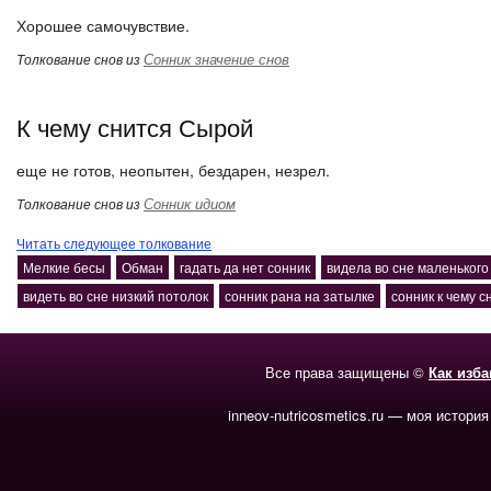
Хорошее самочувствие.
Сонник значение снов
Толкование снов из
К чему снится Сырой
еще не готов, неопытен, бездарен, незрел.
Сонник идиом
Толкование снов из
Читать следующее толкование
Мелкие бесы
Обман
гадать да нет сонник
видела во сне маленького
видеть во сне низкий потолок
сонник рана на затылке
сонник к чему с
Все права защищены ©
Как изб
inneov-nutricosmetics.ru — моя история