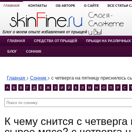
ГЛАВНАЯ
КОНТАКТЫ
ОБ АВТОРЕ
О САЙТЕ
ВСЕ СТАТЬИ 
ГЛАВНАЯ
СРЕДСТВА ОТ ПРЫЩЕЙ
ПРЫЩИ НА РАЗЛИЧНЫХ 
БЛОГ
СОННИК
Главная
>
Сонник
>
с четверга на пятницу приснилось с
А
Б
В
Г
Д
Е
Ж
З
И
Й
К
Л
М
Н
О
П
Р
С
К чему снится с четверга на пятницу приснилось
сырое мясо? с четверга 