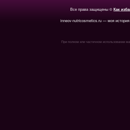
Все права защищены ©
Как изб
inneov-nutricosmetics.ru — моя история
При полном или частичном использовании мате