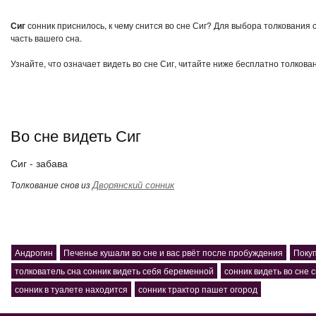
Сиг
сонник приснилось, к чему снится во сне Сиг? Для выбора толкования 
часть вашего сна.
Узнайте, что означает видеть во сне Сиг, читайте ниже бесплатно толкова
Во сне видеть Сиг
Сиг - забава
Дворянский сонник
Толкование снов из
Андрогин
Печенье кушали во сне и вас рвёт после пробуждения
Поку
толкователь сна сонник видеть себя беременной
сонник видеть во сне 
сонник в туалете находится
сонник трактор пашет огород