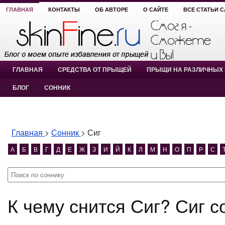
ГЛАВНАЯ
КОНТАКТЫ
ОБ АВТОРЕ
О САЙТЕ
ВСЕ СТАТЬИ 
ГЛАВНАЯ
СРЕДСТВА ОТ ПРЫЩЕЙ
ПРЫЩИ НА РАЗЛИЧНЫХ 
БЛОГ
СОННИК
Главная
>
Сонник
>
Сиг
А
Б
В
Г
Д
Е
Ж
З
И
Й
К
Л
М
Н
О
П
Р
С
К чему снится Сиг? Сиг с