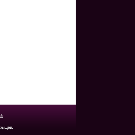
ей
прыщей.