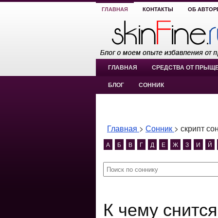
ГЛАВНАЯ
КОНТАКТЫ
ОБ АВТОР
ГЛАВНАЯ
СРЕДСТВА ОТ ПРЫЩ
БЛОГ
СОННИК
Главная
>
Сонник
>
скрипт со
А
Б
В
Г
Д
Е
Ж
З
И
Й
К чему снится скрипт сонника на