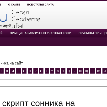
Е
О САЙТЕ
ВСЕ СТАТЬИ САЙТА
ЕЙ
ПРЫЩИ НА РАЗЛИЧНЫХ УЧАСТКАХ КОЖИ
ПРИЧИНЫ ПРЫЩЕ
нника на сайт
К
Л
М
Н
О
П
Р
С
Т
У
Ф
Х
Ц
Ч
Ш
Щ
Э
Ю
Я