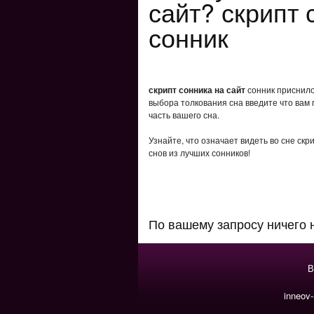
сайт? скрипт 
сонник
скрипт сонника на сайт
сонник приснилос
выбора толкования сна введите что вам 
часть вашего сна.
Узнайте, что означает видеть во сне скр
снов из лучших сонников!
По вашему запросу ничего 
В
inneov