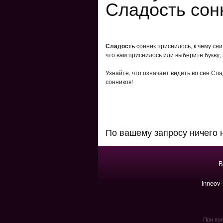
Сладость сон
Сладость
сонник приснилось, к чему сн
что вам приснилось или выберите букву,
Узнайте, что означает видеть во сне Сл
сонников!
По вашему запросу ничего 
В
inneov
При пол