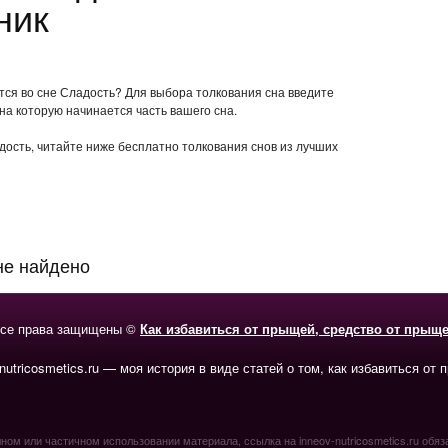
ник
ится во сне Сладость? Для выбора толкования сна введите
 на которую начинается часть вашего сна.
адость, читайте ниже бесплатно толкования снов из лучших
не найдено
се права защищены ©
Как избавиться от прыщей, средство от прыщ
-nutricosmetics.ru — моя история в виде статей о том, как избавиться от 
ном или частичном использовании материала, ссылка на inneov-nutricosmetics.ru обяз