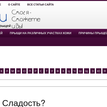
Е
О САЙТЕ
ВСЕ СТАТЬИ САЙТА
ЕЙ
ПРЫЩИ НА РАЗЛИЧНЫХ УЧАСТКАХ КОЖИ
ПРИЧИНЫ ПРЫЩЕ
К
Л
М
Н
О
П
Р
С
Т
У
Ф
Х
Ц
Ч
Ш
Щ
Э
Ю
Я