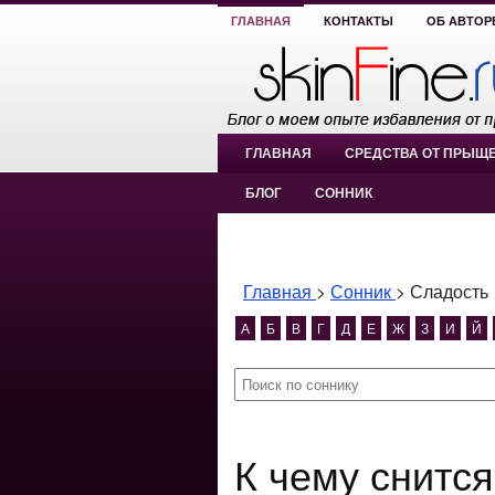
ГЛАВНАЯ
КОНТАКТЫ
ОБ АВТОР
ГЛАВНАЯ
СРЕДСТВА ОТ ПРЫЩ
БЛОГ
СОННИК
Главная
>
Сонник
>
Сладость
А
Б
В
Г
Д
Е
Ж
З
И
Й
К чему снится Сладость?