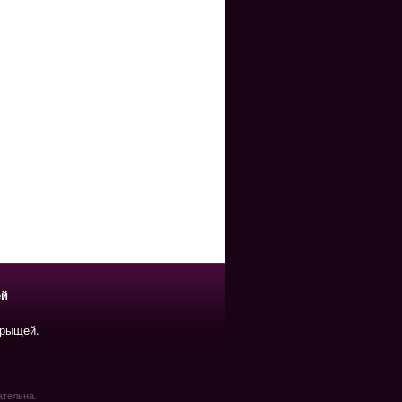
ей
прыщей.
ательна.