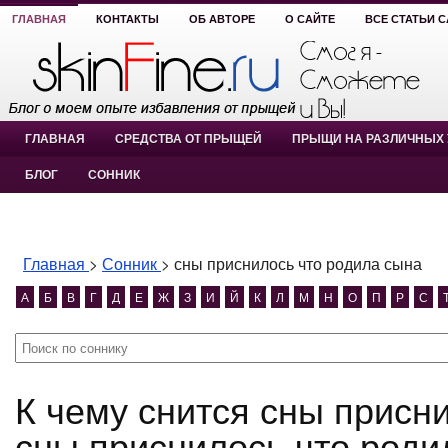
ГЛАВНАЯ
КОНТАКТЫ
ОБ АВТОРЕ
О САЙТЕ
ВСЕ СТАТЬИ 
ГЛАВНАЯ
СРЕДСТВА ОТ ПРЫЩЕЙ
ПРЫЩИ НА РАЗЛИЧНЫХ 
БЛОГ
СОННИК
Главная
>
Сонник
>
сны приснилось что родила сына
А
Б
В
Г
Д
Е
Ж
З
И
Й
К
Л
М
Н
О
П
Р
С
К чему снится сны приснилось что родила сына?
сны приснилось что роди