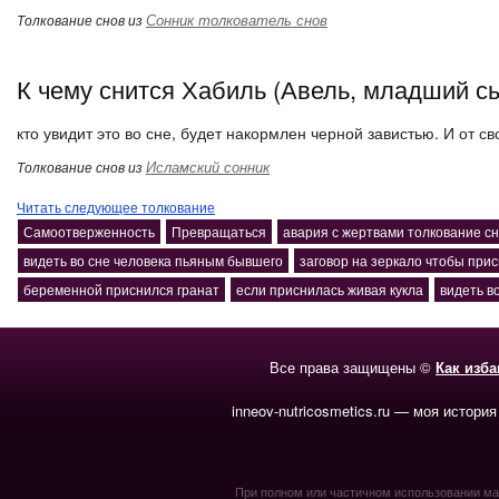
Сонник толкователь снов
Толкование снов из
К чему снится Хабиль (Авель, младший с
кто увидит это во сне, будет накормлен черной завистью. И от св
Исламский сонник
Толкование снов из
Читать следующее толкование
Самоотверженность
Превращаться
авария с жертвами толкование с
видеть во сне человека пьяным бывшего
заговор на зеркало чтобы при
беременной приснился гранат
если приснилась живая кукла
видеть во
Все права защищены ©
Как изб
inneov-nutricosmetics.ru — моя история
При полном или частичном использовании мате