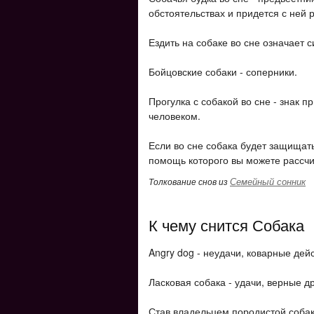
обстоятельствах и придется с ней 
Ездить на собаке во сне означает 
Бойцовские собаки - соперники.
Прогулка с собакой во сне - знак
человеком.
Если во сне собака будет защищать в
помощь которого вы можете рассчи
Семейный сонник
Толкование снов из
К чему снится Собака
Angry dog ​​- неудачи, коварные де
Ласковая собака - удачи, верные др
Став владельцем породистой собак