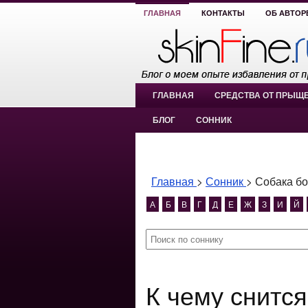
ГЛАВНАЯ
КОНТАКТЫ
ОБ АВТОР
ГЛАВНАЯ
СРЕДСТВА ОТ ПРЫЩ
БЛОГ
СОННИК
Главная
>
Сонник
>
Собака б
А
Б
В
Г
Д
Е
Ж
З
И
Й
К чему снится Собака большая?