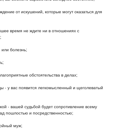
ждение от искушений, которые могут оказаться для
йшее время не ждите ни в отношениях с
;
 или болезнь;
ь;
лагоприятные обстоятельства в делах;
ы - у вас появится легкомысленный и щеголеватый
акой - вашей судьбой будет сопротивление всему
ад пошлостью и посредственностью;
тойный муж;