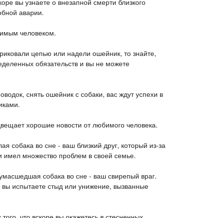
скоре вы узнаете о внезапной смерти близкого
обной аварии.
юбимым человеком.
приковали цепью или надели ошейник, то знайте,
ределенных обязательств и вы не можете
оводок, снять ошейник с собаки, вас ждут успехи в
иками.
двещает хорошие новости от любимого человека.
я собака во сне - ваш близкий друг, который из-за
и имел множество проблем в своей семье.
Сумасшедшая собака во сне - ваш свирепый враг.
о вы испытаете стыд или унижение, вызванные
 того, что вскоре вы окажетесь в стесненных