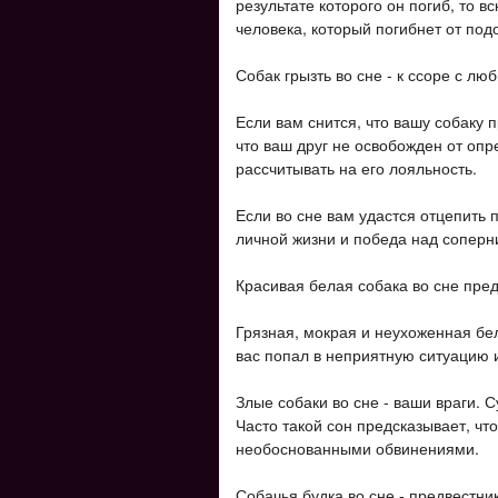
результате которого он погиб, то в
человека, который погибнет от под
Собак грызть во сне - к ссоре с л
Если вам снится, что вашу собаку 
что ваш друг не освобожден от оп
рассчитывать на его лояльность.
Если во сне вам удастся отцепить п
личной жизни и победа над соперн
Красивая белая собака во сне пре
Грязная, мокрая и неухоженная бела
вас попал в неприятную ситуацию 
Злые собаки во сне - ваши враги. 
Часто такой сон предсказывает, чт
необоснованными обвинениями.
Собачья будка во сне - предвестник