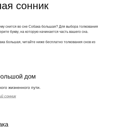
ая сонник
чему снится во сне Собака большая? Для выбора толкования
ерите букву, на которую начинается часть вашего сна.
бака большая, читайте ниже бесплатно толкования снов из
 большой дом
ого жизненного пути.
й сонник
ака