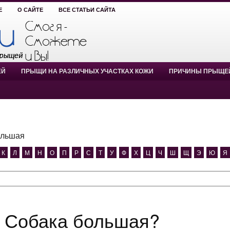
Е
О САЙТЕ
ВСЕ СТАТЬИ САЙТА
ЕЙ
ПРЫЩИ НА РАЗЛИЧНЫХ УЧАСТКАХ КОЖИ
ПРИЧИНЫ ПРЫЩЕ
ольшая
К
Л
М
Н
О
П
Р
С
Т
У
Ф
Х
Ц
Ч
Ш
Щ
Э
Ю
Я