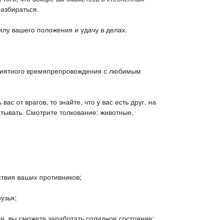
разбираться.
силу вашего положения и удачу в делах.
 приятного времяпрепровождения с любимым
ас от врагов, то знайте, что у вас есть друг, на
тывать. Смотрите толкование: животные.
йствия ваших противников;
узья;
и, вы сможете заработать солидное состояние;