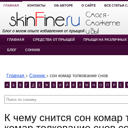
ГЛАВНАЯ
КОНТАКТЫ
ОБ АВТОРЕ
О САЙТЕ
ВСЕ СТАТЬИ 
ГЛАВНАЯ
СРЕДСТВА ОТ ПРЫЩЕЙ
ПРЫЩИ НА РАЗЛИЧНЫХ 
БЛОГ
СОННИК
Главная
>
Сонник
>
сон комар толкование снов
А
Б
В
Г
Д
Е
Ж
З
И
Й
К
Л
М
Н
О
П
Р
С
К чему снится сон комар толкование снов? сон
комар толкование снов с