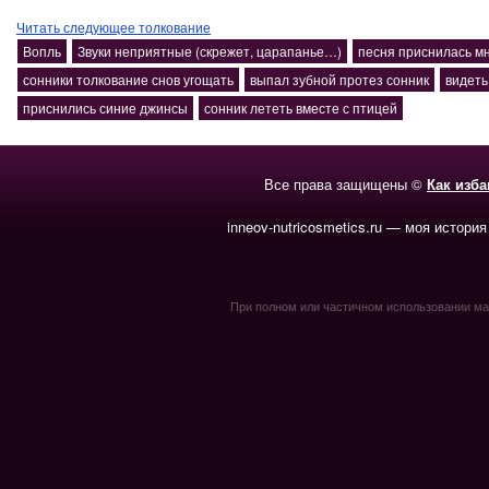
Читать следующее толкование
Вопль
Звуки неприятные (скрежет, царапанье…)
песня приснилась мн
сонники толкование снов угощать
выпал зубной протез сонник
видеть
приснились синие джинсы
сонник лететь вместе с птицей
Все права защищены ©
Как изб
inneov-nutricosmetics.ru — моя история
При полном или частичном использовании мате