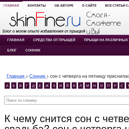
ГЛАВНАЯ
КОНТАКТЫ
ОБ АВТОРЕ
О САЙТЕ
ВСЕ СТАТЬИ 
ГЛАВНАЯ
СРЕДСТВА ОТ ПРЫЩЕЙ
ПРЫЩИ НА РАЗЛИЧНЫХ 
БЛОГ
СОННИК
Главная
>
Сонник
>
сон с четверга на пятницу приснила
А
Б
В
Г
Д
Е
Ж
З
И
Й
К
Л
М
Н
О
П
Р
С
К чему снится сон с четверга на пятницу приснилась
свадьба? сон с четверга 