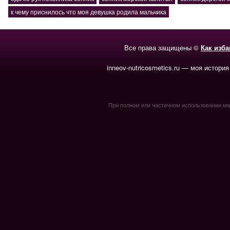
к чему приснилось что моя девушка родила мальчика
Все права защищены ©
Как изб
inneov-nutricosmetics.ru — моя история
При полном или частичном использовании мате