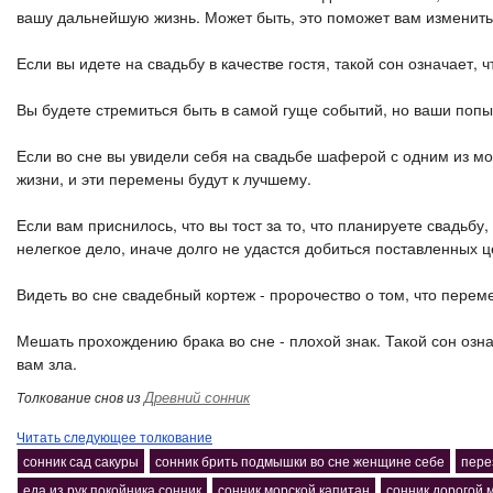
вашу дальнейшую жизнь. Может быть, это поможет вам изменить
Если вы идете на свадьбу в качестве гостя, такой сон означает
Вы будете стремиться быть в самой гуще событий, но ваши поп
Если во сне вы увидели себя на свадьбе шаферой с одним из м
жизни, и эти перемены будут к лучшему.
Если вам приснилось, что вы тост за то, что планируете свадьбу
нелегкое дело, иначе долго не удастся добиться поставленных ц
Видеть во сне свадебный кортеж - пророчество о том, что перем
Мешать прохождению брака во сне - плохой знак. Такой сон озна
вам зла.
Древний сонник
Толкование снов из
Читать следующее толкование
сонник сад сакуры
сонник брить подмышки во сне женщине себе
пере
еда из рук покойника сонник
сонник морской капитан
сонник дорогой 