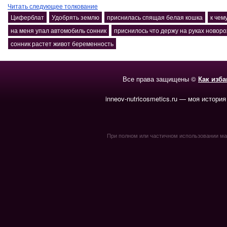
Читать следующее толкование
Циферблат
Удобрять землю
приснилась спящая белая кошка
к чем
на меня упал автомобиль сонник
приснилось что держу на руках новор
сонник растет живот беременность
Все права защищены ©
Как изб
inneov-nutricosmetics.ru — моя история
При полном или частичном использовании мате