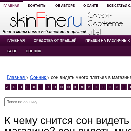
ГЛАВНАЯ
КОНТАКТЫ
ОБ АВТОРЕ
О САЙТЕ
ВСЕ СТАТЬИ 
ГЛАВНАЯ
СРЕДСТВА ОТ ПРЫЩЕЙ
ПРЫЩИ НА РАЗЛИЧНЫХ 
БЛОГ
СОННИК
Главная
>
Сонник
>
сон видеть много платьев в магазин
А
Б
В
Г
Д
Е
Ж
З
И
Й
К
Л
М
Н
О
П
Р
С
К чему снится сон видеть много платьев в
магазине? сон видеть мно