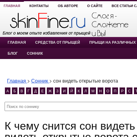
ГЛАВНАЯ
КОНТАКТЫ
ОБ АВТОРЕ
О САЙТЕ
ВСЕ СТАТЬИ 
ГЛАВНАЯ
СРЕДСТВА ОТ ПРЫЩЕЙ
ПРЫЩИ НА РАЗЛИЧНЫХ 
БЛОГ
СОННИК
Главная
>
Сонник
>
сон видеть открытые ворота
А
Б
В
Г
Д
Е
Ж
З
И
Й
К
Л
М
Н
О
П
Р
С
К чему снится сон видеть открытые ворота? сон
видеть открытые ворота 