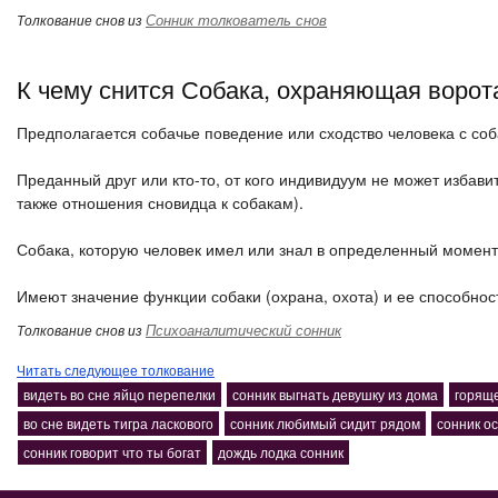
Сонник толкователь снов
Толкование снов из
К чему снится Собака, охраняющая ворот
Предполагается собачье поведение или сходство человека с соб
Преданный друг или кто-то, от кого индивидуум не может избавить
также отношения сновидца к собакам).
Собака, которую человек имел или знал в определенный момент
Имеют значение функции собаки (охрана, охота) и ее способност
Психоаналитический сонник
Толкование снов из
Читать следующее толкование
видеть во сне яйцо перепелки
сонник выгнать девушку из дома
горяще
во сне видеть тигра ласкового
сонник любимый сидит рядом
сонник о
сонник говорит что ты богат
дождь лодка сонник