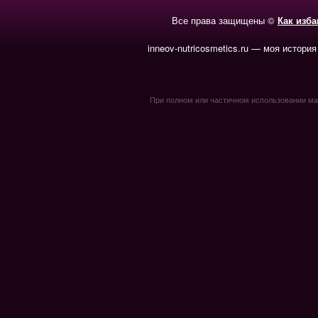
Все права защищены ©
Как изб
inneov-nutricosmetics.ru — моя история
При полном или частичном использовании мате