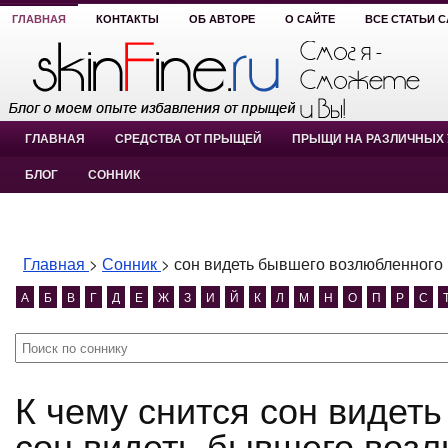
ГЛАВНАЯ
КОНТАКТЫ
ОБ АВТОРЕ
О САЙТЕ
ВСЕ СТАТЬИ 
ГЛАВНАЯ
СРЕДСТВА ОТ ПРЫЩЕЙ
ПРЫЩИ НА РАЗЛИЧНЫХ 
БЛОГ
СОННИК
Главная
>
Сонник
>
сон видеть бывшего возлюбленного
А
Б
В
Г
Д
Е
Ж
З
И
Й
К
Л
М
Н
О
П
Р
С
К чему снится сон видеть бывшего возлюбленного?
сон видеть бывшего возл