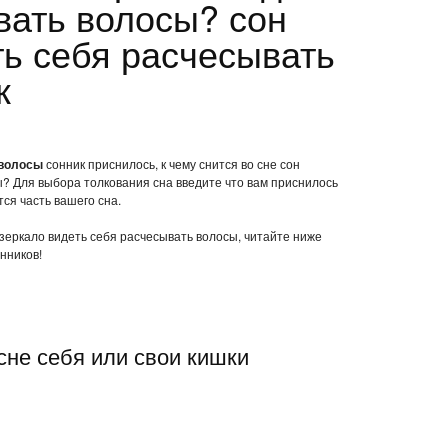
вать волосы? сон
ть себя расчесывать
к
 волосы
сонник приснилось, к чему снится во сне сон
ы? Для выбора толкования сна введите что вам приснилось
ся часть вашего сна.
н зеркало видеть себя расчесывать волосы, читайте ниже
нников!
 сне себя или свои кишки