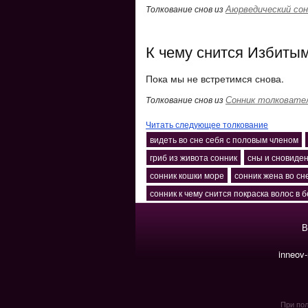
Аюрведический сон
Толкование снов из
К чему снится Избитым
Пока мы не встретимся снова.
Сонник толковате
Толкование снов из
Читать следующее толкование
видеть во сне себя с половым членом
гриб из живота сонник
сны и сновиде
сонник кошки море
сонник жена во сн
сонник к чему снится покраска волос в 
В
inneov
При пол