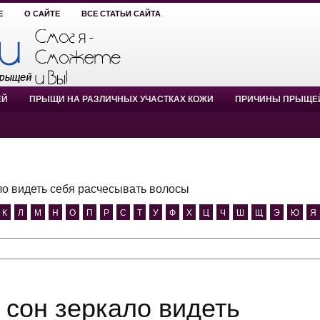
Е
О САЙТЕ
ВСЕ СТАТЬИ САЙТА
ЕЙ
ПРЫЩИ НА РАЗЛИЧНЫХ УЧАСТКАХ КОЖИ
ПРИЧИНЫ ПРЫЩЕ
ло видеть себя расчесывать волосы
К
Л
М
Н
О
П
Р
С
Т
У
Ф
Х
Ц
Ч
Ш
Щ
Э
Ю
Я