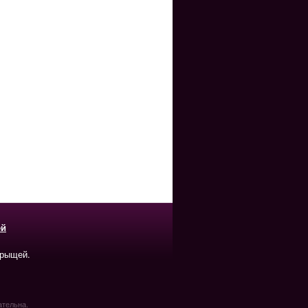
ей
прыщей.
ательна.