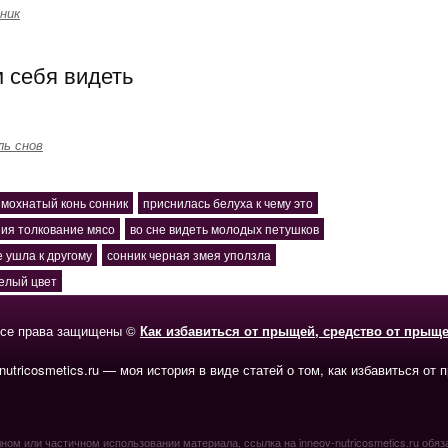
ник
 себя видеть
ль снов
мохнатый конь сонник
приснилась белуха к чему это
ния толкование мясо
во сне видеть молодых петушков
е ушла к другому
сонник черная змея уползла
белый цвет
се права защищены ©
Как избавиться от прыщей, средство от прыщ
-nutricosmetics.ru — моя история в виде статей о том, как избавиться от 
ном или частичном использовании материала, ссылка на inneov-nutricosmetics.ru обяз