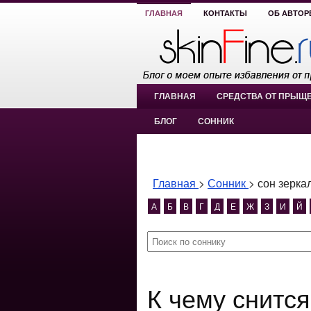
ГЛАВНАЯ
КОНТАКТЫ
ОБ АВТОР
ГЛАВНАЯ
СРЕДСТВА ОТ ПРЫЩ
БЛОГ
СОННИК
Главная
>
Сонник
>
сон зерка
А
Б
В
Г
Д
Е
Ж
З
И
Й
К чему снится сон зеркало видеть