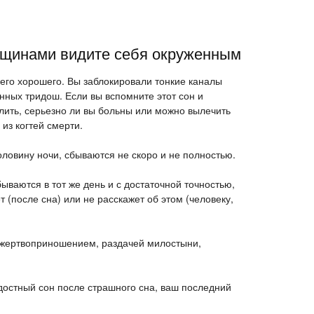
нщинами видите себя окруженным
го хорошего. Вы заблокировали тонкие каналы
ных тридош. Если вы вспомните этот сон и
елить, серьезно ли вы больны или можно вылечить
из когтей смерти.
ловину ночи, сбываются не скоро и не полностью.
ываются в тот же день и с достаточной точностью,
т (после сна) или не расскажет об этом (человеку,
 жертвоприношением, раздачей милостыни,
достный сон после страшного сна, ваш последний