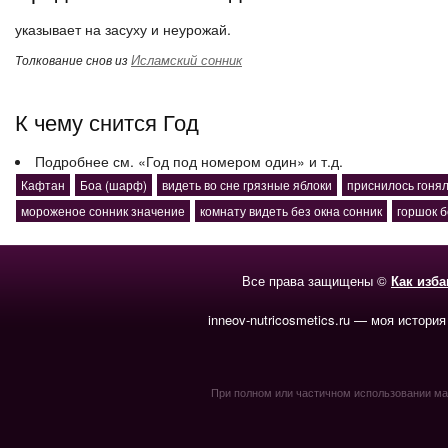
указывает на засуху и неурожай.
Исламский сонник
Толкование снов из
К чему снится Год
Подробнее см. «Год под номером один» и т.д.
Кафтан
Боа (шарф)
видеть во сне грязные яблоки
приснилось гонял
мороженое сонник значение
комнату видеть без окна сонник
горшок б
Все права защищены ©
Как изб
inneov-nutricosmetics.ru — моя история
При полном или частичном использовании мате