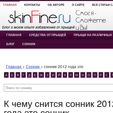
ГЛАВНАЯ
КОНТАКТЫ
ОБ АВТОРЕ
О САЙТЕ
ВСЕ СТАТЬИ 
ГЛАВНАЯ
СРЕДСТВА ОТ ПРЫЩЕЙ
ПРЫЩИ НА РАЗЛИЧНЫХ 
БЛОГ
СОННИК
Главная
>
Сонник
>
сонник 2012 года это
А
Б
В
Г
Д
Е
Ж
З
И
Й
К
Л
М
Н
О
П
Р
С
К чему снится сонник 2012 года это? сонник 2012
года это сонник