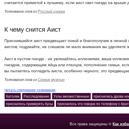
считается приметой к лучшему, если аист свит гнездо на крыше д
Русский сонник
Толкование снов из
К чему снится Аист
Приснившийся аист предвещает покой и благополучие в личной 
аистов, подумайте, не слишком ли мало внимания вы уделяете 
Аист в пустом гнезде - не увлекайтесь иллюзиями, ваша иллюзи
гнездом, содержащим яйца или птенцов, пополнение семьи, если
вы пытаетесь погладить аиста, особенно черного, это предвеща
Сонник мужчин
Толкование снов из
Читать следующее толкование
Католик
Расследование
Узлы множественные
приснились дрова но
приснилось примерять бусы
приснилось что говорю по телефону с бра
Все права защищены ©
Как изб