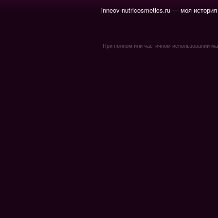
inneov-nutricosmetics.ru — моя история
При полном или частичном использовании мате