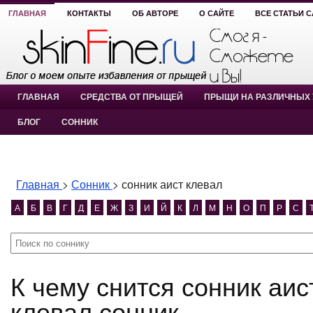
ГЛАВНАЯ
КОНТАКТЫ
ОБ АВТОРЕ
О САЙТЕ
ВСЕ СТАТЬИ 
ГЛАВНАЯ
СРЕДСТВА ОТ ПРЫЩЕЙ
ПРЫЩИ НА РАЗЛИЧНЫХ 
БЛОГ
СОННИК
Главная
>
Сонник
>
сонник аист клевал
А
Б
В
Г
Д
Е
Ж
З
И
Й
К
Л
М
Н
О
П
Р
С
К чему снится сонник аист клевал? сонник аист
клевал сонник