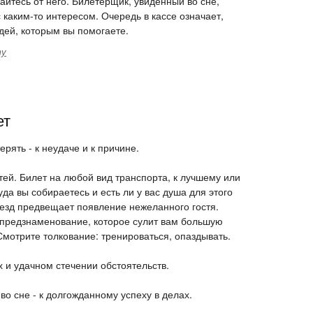
йтесь от него. Билетерщик, увиденный во сне,
каким-то интересом. Очередь в кассе означает,
дей, которым вы помогаете.
ту
ет
ерять - к неудаче и к причине.
стей. Билет на любой вид транспорта, к лучшему или
куда вы собираетесь и есть ли у вас душа для этого
оезд предвещает появление нежеланного гостя.
 предзнаменование, которое сулит вам большую
Смотрите толкование: тренироваться, опаздывать.
х и удачном стечении обстоятельств.
во сне - к долгожданному успеху в делах.