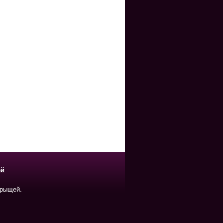
ей
прыщей.