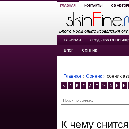
ГЛАВНАЯ
КОНТАКТЫ
ОБ АВТОР
ГЛАВНАЯ
СРЕДСТВА ОТ ПРЫЩ
БЛОГ
СОННИК
Главная
>
Сонник
>
сонник ав
А
Б
В
Г
Д
Е
Ж
З
И
Й
К чему снится сонник авиа билет?