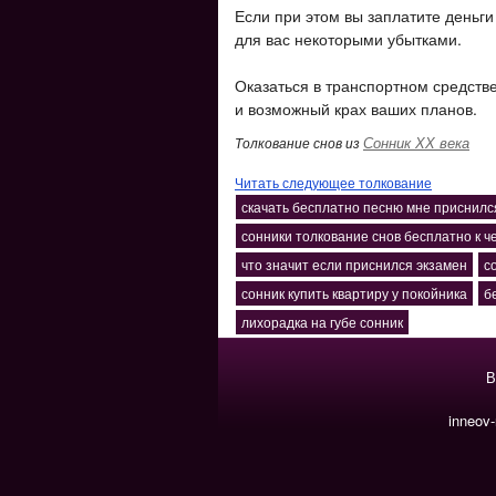
Если при этом вы заплатите деньги 
для вас некоторыми убытками.
Оказаться в транспортном средстве
и возможный крах ваших планов.
Сонник ХХ века
Толкование снов из
Читать следующее толкование
скачать бесплатно песню мне приснилс
сонники толкование снов бесплатно к ч
что значит если приснился экзамен
с
сонник купить квартиру у покойника
б
лихорадка на губе сонник
В
inneov