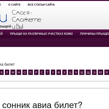
Е
О САЙТЕ
ВСЕ СТАТЬИ САЙТА
ЕЙ
ПРЫЩИ НА РАЗЛИЧНЫХ УЧАСТКАХ КОЖИ
ПРИЧИНЫ ПРЫЩЕ
иа билет
К
Л
М
Н
О
П
Р
С
Т
У
Ф
Х
Ц
Ч
Ш
Щ
Э
Ю
Я