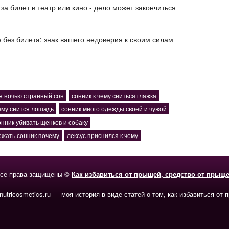
за билет в театр или кино - дело может закончиться
 без билета: знак вашего недоверия к своим силам
я ночью странный сон
сонник к чему сниться глажка
ему снится лошадь
сонник много одежды своей и чужой
онник убивать щенков и собаку
ежать сонник почему
лексус приснился к чему
се права защищены ©
Как избавиться от прыщей, средство от прыщ
-nutricosmetics.ru — моя история в виде статей о том, как избавиться от 