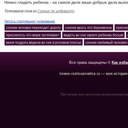
Нежно гладить ребенка - на самом деле ваши добрые дела вызо
Сонник по алфавиту
Толкование снов из
Читать следующее толкование
сонник человек переходит дорогу
сонник врать что беременна
присни
приснилось что море затягивает
видеть во сне своего ребенка босым
меня подруга видела во сне в розовом платье
сонник любимый человек 
Все права защищены ©
Как изб
inneov-nutricosmetics.ru — моя история
При полном или частичном использовании мате