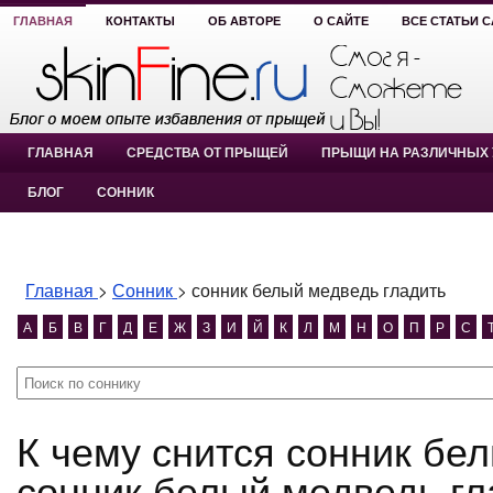
ГЛАВНАЯ
КОНТАКТЫ
ОБ АВТОРЕ
О САЙТЕ
ВСЕ СТАТЬИ 
ГЛАВНАЯ
СРЕДСТВА ОТ ПРЫЩЕЙ
ПРЫЩИ НА РАЗЛИЧНЫХ 
БЛОГ
СОННИК
Главная
>
Сонник
>
сонник белый медведь гладить
А
Б
В
Г
Д
Е
Ж
З
И
Й
К
Л
М
Н
О
П
Р
С
К чему снится сонник белый медведь гладить?
сонник белый медведь гл