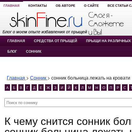
ГЛАВНАЯ
КОНТАКТЫ
ОБ АВТОРЕ
О САЙТЕ
ВСЕ СТАТЬИ 
ГЛАВНАЯ
СРЕДСТВА ОТ ПРЫЩЕЙ
ПРЫЩИ НА РАЗЛИЧНЫХ 
БЛОГ
СОННИК
Главная
>
Сонник
>
сонник больница лежать на кровати
А
Б
В
Г
Д
Е
Ж
З
И
Й
К
Л
М
Н
О
П
Р
С
К чему снится сонник больница лежать на кровати?
сонник больница лежать 