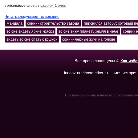
Сонник Велес
Толкование снов из
Читать следующее толкование
Мандала
сонник строительство завода
приснился автобус который п
во сне видеть яркие краски
во сне вижу планету земля в небе
сонник 
видеть во сне спать с кошкой
сонник черные жуки на голове
Все права защищены ©
Как изб
inneov-nutricosmetics.ru — моя история
При полном или частичном использовании мате