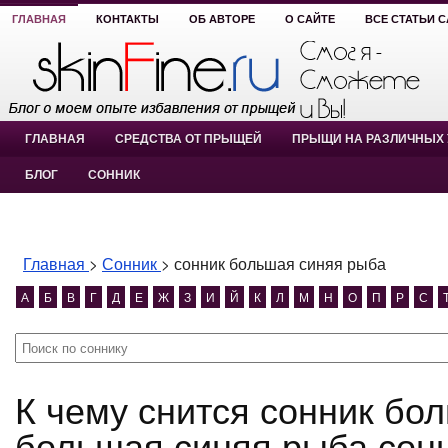
ГЛАВНАЯ
КОНТАКТЫ
ОБ АВТОРЕ
О САЙТЕ
ВСЕ СТАТЬИ 
ГЛАВНАЯ
СРЕДСТВА ОТ ПРЫЩЕЙ
ПРЫЩИ НА РАЗЛИЧНЫХ 
БЛОГ
СОННИК
Главная
>
Сонник
>
сонник большая синяя рыба
А
Б
В
Г
Д
Е
Ж
З
И
Й
К
Л
М
Н
О
П
Р
С
К чему снится сонник большая синяя рыба? сонник
большая синяя рыба сон