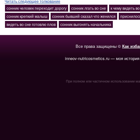
Читать следующее толкование
сонник человек переходит дорогу
сонник лгать во сне
к чему видеть во
сонник крепкий малыш
сонник бывший сказал что женился
приснилось
видеть во сне готовлю плов
сонник выгонять начальника
Все права защищены ©
Как изб
inneov-nutricosmetics.ru — моя история
При полном или частичном использовании мате