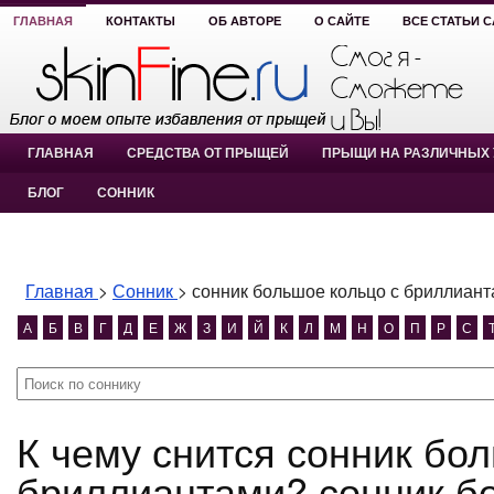
ГЛАВНАЯ
КОНТАКТЫ
ОБ АВТОРЕ
О САЙТЕ
ВСЕ СТАТЬИ 
ГЛАВНАЯ
СРЕДСТВА ОТ ПРЫЩЕЙ
ПРЫЩИ НА РАЗЛИЧНЫХ 
БЛОГ
СОННИК
Главная
>
Сонник
>
сонник большое кольцо с бриллиан
А
Б
В
Г
Д
Е
Ж
З
И
Й
К
Л
М
Н
О
П
Р
С
К чему снится сонник большое кольцо с
бриллиантами? сонник б