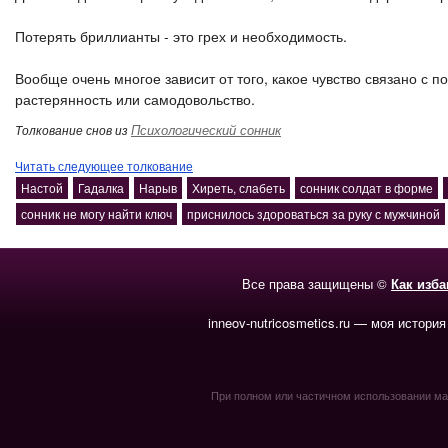
Потерять бриллианты - это грех и необходимость.
Вообще очень многое зависит от того, какое чувство связано с п
растерянность или самодовольство.
Психологический сонник
Толкование снов из
Читать следующее толкование
Настой
Гадалка
Нарыв
Хиреть, слабеть
сонник солдат в форме
сонник не могу найти ключ
приснилось здороваться за руку с мужчиной
Все права защищены ©
Как изб
inneov-nutricosmetics.ru — моя история
При полном или частичном использовании мате