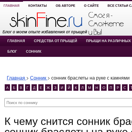
ГЛАВНАЯ
КОНТАКТЫ
ОБ АВТОРЕ
О САЙТЕ
ВСЕ СТАТЬИ 
ГЛАВНАЯ
СРЕДСТВА ОТ ПРЫЩЕЙ
ПРЫЩИ НА РАЗЛИЧНЫХ 
БЛОГ
СОННИК
Главная
>
Сонник
>
сонник браслеты на руке с камнями
А
Б
В
Г
Д
Е
Ж
З
И
Й
К
Л
М
Н
О
П
Р
С
К чему снится сонник браслеты на руке с камнями?
сонник браслеты на руке