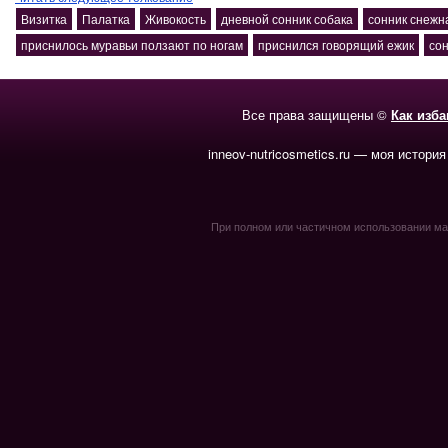
Визитка
Палатка
Живокость
дневной сонник собака
сонник снежн
приснилось муравьи ползают по ногам
приснился говорящий ежик
со
Все права защищены ©
Как изб
inneov-nutricosmetics.ru — моя история
При полном или частичном использовании мате