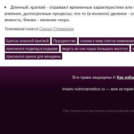
Длинный, краткий - отражают временные характеристики или м
влияния, долгосрочные процессы; что-то (в космосе) далекое - 
вязкость; близко - явление скоро.
Сонник Странника
Толкование снов из
Бритье опасной бритвой
Празднество
сонник к чему снятся извинени
приснился подклад в подушке
видеть во сне паука большого желтого
приснился щенок для женщины
Все права защищены ©
Как изб
inneov-nutricosmetics.ru — моя история
При полном или частичном использовании мате