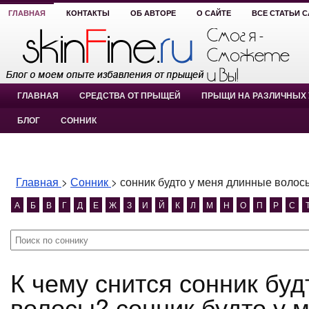
ГЛАВНАЯ
КОНТАКТЫ
ОБ АВТОРЕ
О САЙТЕ
ВСЕ СТАТЬИ 
ГЛАВНАЯ
СРЕДСТВА ОТ ПРЫЩЕЙ
ПРЫЩИ НА РАЗЛИЧНЫХ 
БЛОГ
СОННИК
Главная
>
Сонник
>
сонник будто у меня длинные волос
А
Б
В
Г
Д
Е
Ж
З
И
Й
К
Л
М
Н
О
П
Р
С
К чему снится сонник будто у меня длинные
волосы? сонник будто у 