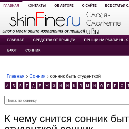
ГЛАВНАЯ
КОНТАКТЫ
ОБ АВТОРЕ
О САЙТЕ
ВСЕ СТАТЬИ 
ГЛАВНАЯ
СРЕДСТВА ОТ ПРЫЩЕЙ
ПРЫЩИ НА РАЗЛИЧНЫХ 
БЛОГ
СОННИК
Главная
>
Сонник
>
сонник быть студенткой
А
Б
В
Г
Д
Е
Ж
З
И
Й
К
Л
М
Н
О
П
Р
С
К чему снится сонник быть студенткой? сонник быть
студенткой сонник