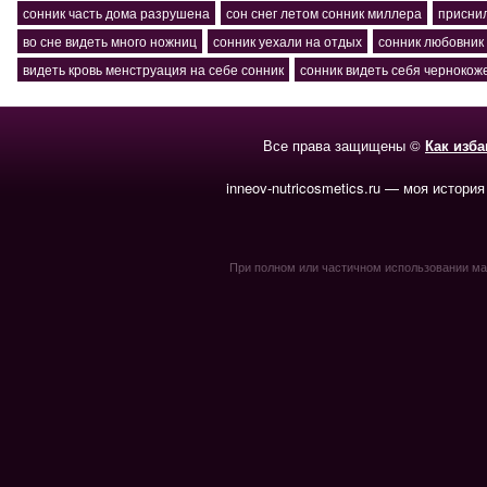
сонник часть дома разрушена
сон снег летом сонник миллера
приснил
во сне видеть много ножниц
сонник уехали на отдых
сонник любовник 
видеть кровь менструация на себе сонник
сонник видеть себя чернокож
Все права защищены ©
Как изб
inneov-nutricosmetics.ru — моя история
При полном или частичном использовании мате