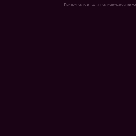
При полном или частичном использовании мате