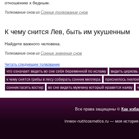
отношению к бедным.
Сонник толкование снов
Толкование снов из
К чему снится Лев, быть им укушенным
Найдите важного человека.
Сонник значение снов
Толкование снов из
Читать следующее толкование
что означает видеть во сне себя беременной по исламу
видеть церковь 
к чему снятся грибы в лесу собирать сонник миллера
приснилось гнилое
сонник гасить костер
во сне видеть мужчину который нравится наяву
ч
Все права защищены ©
Как изб
inneov-nutricosmetics.ru — моя история