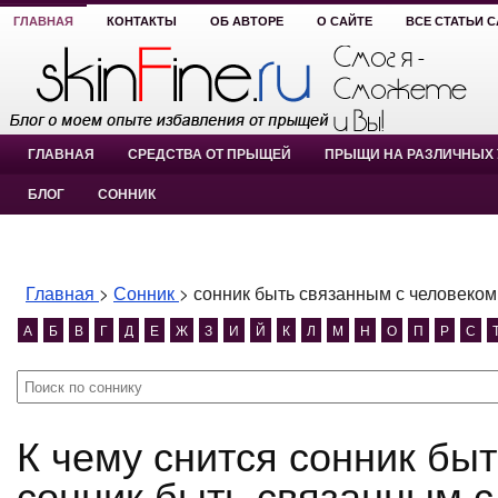
ГЛАВНАЯ
КОНТАКТЫ
ОБ АВТОРЕ
О САЙТЕ
ВСЕ СТАТЬИ 
ГЛАВНАЯ
СРЕДСТВА ОТ ПРЫЩЕЙ
ПРЫЩИ НА РАЗЛИЧНЫХ 
БЛОГ
СОННИК
Главная
>
Сонник
>
сонник быть связанным с человеком
А
Б
В
Г
Д
Е
Ж
З
И
Й
К
Л
М
Н
О
П
Р
С
К чему снится сонник быть связанным с человеком?
сонник быть связанным с