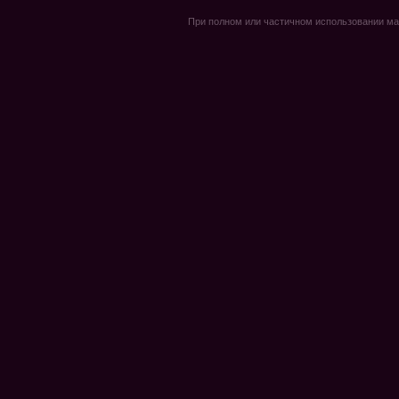
При полном или частичном использовании мате