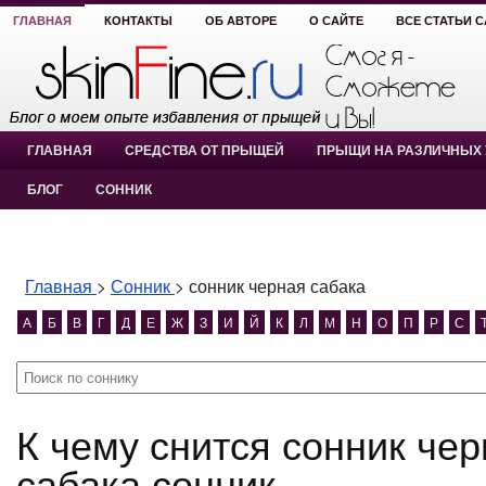
ГЛАВНАЯ
КОНТАКТЫ
ОБ АВТОРЕ
О САЙТЕ
ВСЕ СТАТЬИ 
ГЛАВНАЯ
СРЕДСТВА ОТ ПРЫЩЕЙ
ПРЫЩИ НА РАЗЛИЧНЫХ 
БЛОГ
СОННИК
Главная
>
Сонник
>
сонник черная сабака
А
Б
В
Г
Д
Е
Ж
З
И
Й
К
Л
М
Н
О
П
Р
С
К чему снится сонник черная сабака? сонник черная
сабака сонник