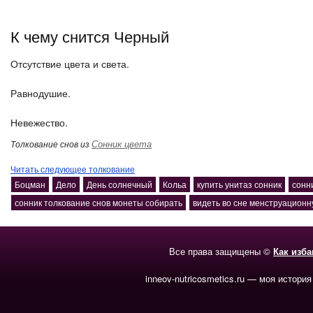
К чему снится Черный
Отсутствие цвета и света.
Равнодушие.
Невежество.
Сонник цвета
Толкование снов из
Читать следующее толкование
Боцман
Дело
День солнечный
Кольа
купить унитаз сонник
сонн
сонник толкование снов монеты собирать
видеть во сне менструационн
Все права защищены ©
Как изб
inneov-nutricosmetics.ru — моя история