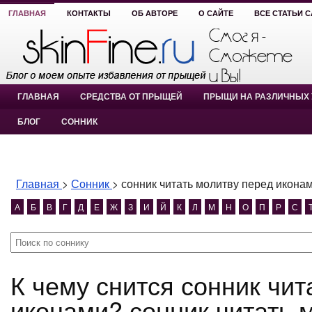
ГЛАВНАЯ
КОНТАКТЫ
ОБ АВТОРЕ
О САЙТЕ
ВСЕ СТАТЬИ 
ГЛАВНАЯ
СРЕДСТВА ОТ ПРЫЩЕЙ
ПРЫЩИ НА РАЗЛИЧНЫХ 
БЛОГ
СОННИК
Главная
>
Сонник
>
сонник читать молитву перед икона
А
Б
В
Г
Д
Е
Ж
З
И
Й
К
Л
М
Н
О
П
Р
С
К чему снится сонник читать молитву перед
иконами? сонник читать 