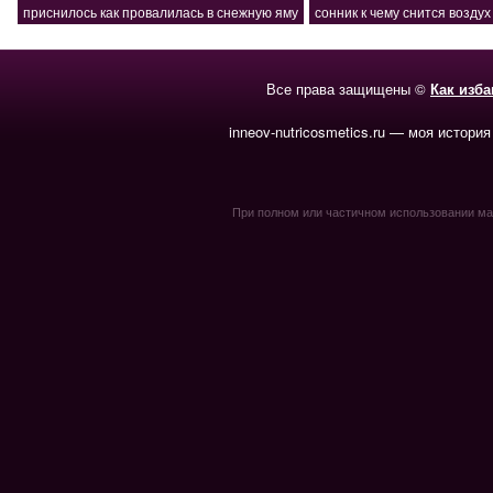
приснилось как провалилась в снежную яму
сонник к чему снится воздух
Все права защищены ©
Как изб
inneov-nutricosmetics.ru — моя история
При полном или частичном использовании мате