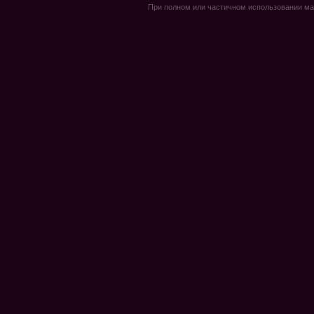
При полном или частичном использовании мате