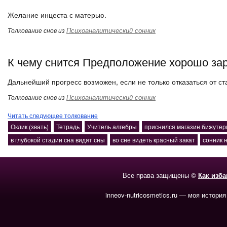
Желание инцеста с матерью.
Психоаналитический сонник
Толкование снов из
К чему снится Предположение хорошо зар
Дальнейший прогресс возможен, если не только отказаться от ст
Психоаналитический сонник
Толкование снов из
Читать следующее толкование
Оклик (звать)
Тетрадь
Учитель алгебры
приснился магазин бижутер
в глубокой стадии сна видят сны
во сне видеть красный закат
сонник 
Все права защищены ©
Как изб
inneov-nutricosmetics.ru — моя история