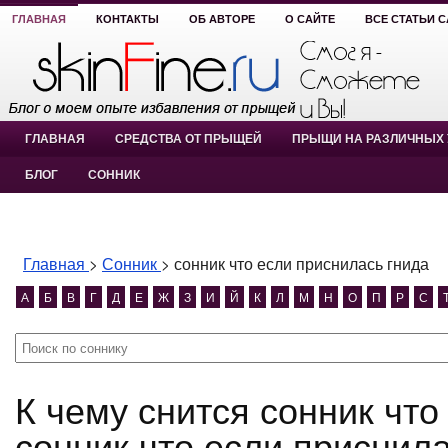
ГЛАВНАЯ
КОНТАКТЫ
ОБ АВТОРЕ
О САЙТЕ
ВСЕ СТАТЬИ 
ГЛАВНАЯ
СРЕДСТВА ОТ ПРЫЩЕЙ
ПРЫЩИ НА РАЗЛИЧНЫХ 
БЛОГ
СОННИК
Главная
>
Сонник
>
сонник что если приснилась гнида
А
Б
В
Г
Д
Е
Ж
З
И
Й
К
Л
М
Н
О
П
Р
С
К чему снится сонник что если приснилась гнида?
сонник что если приснила