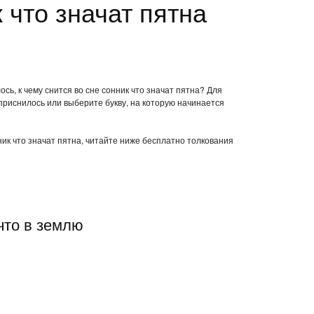
 что значат пятна
сь, к чему снится во сне сонник что значат пятна? Для
приснилось или выберите букву, на которую начинается
нник что значат пятна, читайте ниже бесплатно толкования
что в землю