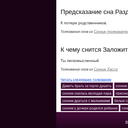
Предсказание сна Разд
К потере родственников.
Сонник толковате
Толкование снов из
К чему снится Заложить
Ты легкомысленный
Сонник Хассе
Толкование снов из
Читать следующее толкование
Давить брать за горло душить
сонник
сонник снилась молодая пара
присни
сонник драться с мальчиками
белые с
сонник у дочери родился ребенок
сон
В