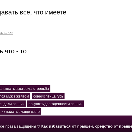
авать все, что имеете
ль снов
 что - то
 слышать выстрелы стрельба
лся муж в желтом
сонник птица гусь
андали сонник
покупать драгоценности сонник
ник падать в чаще всего
се права защищены ©
Как избавиться от прыщей, средство от прыщ