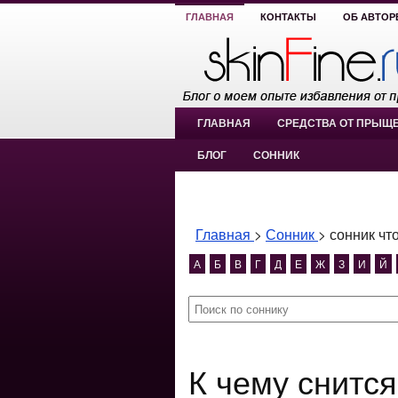
ГЛАВНАЯ
КОНТАКТЫ
ОБ АВТОР
ГЛАВНАЯ
СРЕДСТВА ОТ ПРЫЩ
БЛОГ
СОННИК
Главная
>
Сонник
>
сонник чт
А
Б
В
Г
Д
Е
Ж
З
И
Й
К чему снится сонник что значат