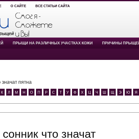
Е
О САЙТЕ
ВСЕ СТАТЬИ САЙТА
ЕЙ
ПРЫЩИ НА РАЗЛИЧНЫХ УЧАСТКАХ КОЖИ
ПРИЧИНЫ ПРЫЩЕ
о значат пятна
К
Л
М
Н
О
П
Р
С
Т
У
Ф
Х
Ц
Ч
Ш
Щ
Э
Ю
Я