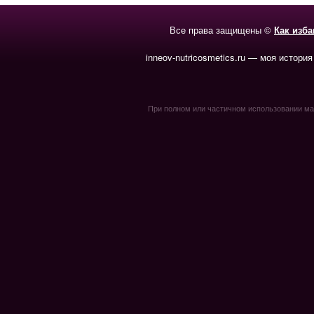
Все права защищены ©
Как изб
inneov-nutricosmetics.ru — моя история
При полном или частичном использовании мате