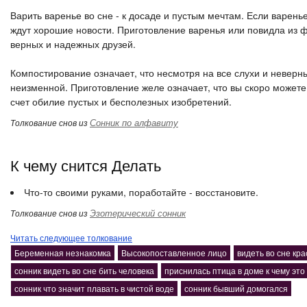
Варить варенье во сне - к досаде и пустым мечтам. Если варень
ждут хорошие новости. Приготовление варенья или повидла из фр
верных и надежных друзей.
Компостирование означает, что несмотря на все слухи и неверн
неизменной. Приготовление желе означает, что вы скоро можете 
счет обилие пустых и бесполезных изобретений.
Сонник по алфавиту
Толкование снов из
К чему снится Делать
Что-то своими руками, поработайте - восстановите.
Эзотерический сонник
Толкование снов из
Читать следующее толкование
Беременная незнакомка
Высокопоставленное лицо
видеть во сне кр
сонник видеть во сне бить человека
приснилась птица в доме к чему это
сонник что значит плавать в чистой воде
сонник бывший домогался