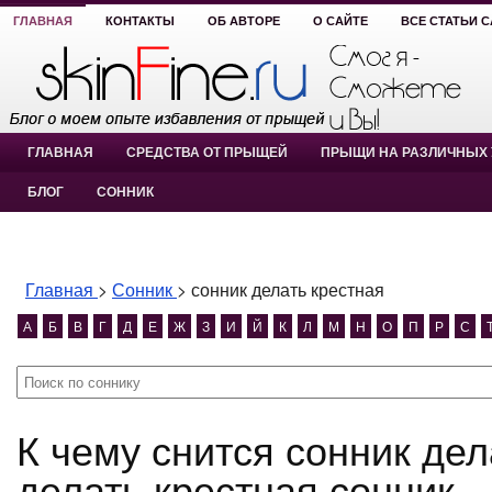
ГЛАВНАЯ
КОНТАКТЫ
ОБ АВТОРЕ
О САЙТЕ
ВСЕ СТАТЬИ 
ГЛАВНАЯ
СРЕДСТВА ОТ ПРЫЩЕЙ
ПРЫЩИ НА РАЗЛИЧНЫХ 
БЛОГ
СОННИК
Главная
>
Сонник
>
сонник делать крестная
А
Б
В
Г
Д
Е
Ж
З
И
Й
К
Л
М
Н
О
П
Р
С
К чему снится сонник делать крестная? сонник
делать крестная сонник