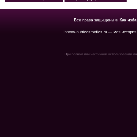
Все права защищены ©
Как изб
inneov-nutricosmetics.ru — моя история
При полном или частичном использовании мате