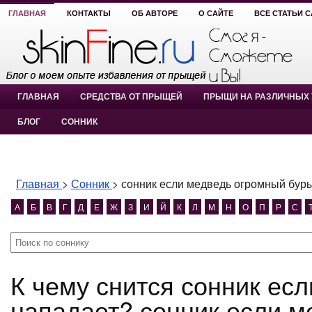
ГЛАВНАЯ
КОНТАКТЫ
ОБ АВТОРЕ
О САЙТЕ
ВСЕ СТАТЬИ 
ГЛАВНАЯ
СРЕДСТВА ОТ ПРЫЩЕЙ
ПРЫЩИ НА РАЗЛИЧНЫХ 
БЛОГ
СОННИК
Главная
>
Сонник
>
сонник если медведь огромный бур
А
Б
В
Г
Д
Е
Ж
З
И
Й
К
Л
М
Н
О
П
Р
С
К чему снится сонник если медведь огромный бурый
нападает? сонник если 