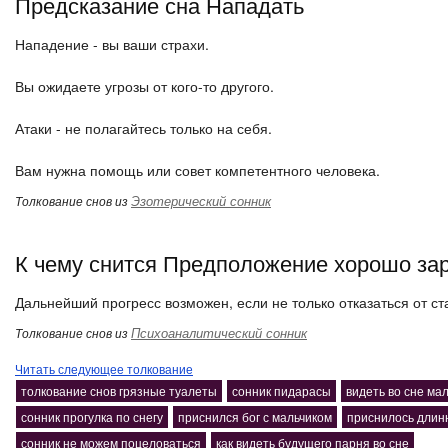
Предсказание сна Нападать
Нападение - вы ваши страхи.
Вы ожидаете угрозы от кого-то другого.
Атаки - не полагайтесь только на себя.
Вам нужна помощь или совет компетентного человека.
Эзотерический сонник
Толкование снов из
К чему снится Предположение хорошо зар
Дальнейший прогресс возможен, если не только отказаться от ст
Психоаналитический сонник
Толкование снов из
Читать следующее толкование
толкование снов грязные туалеты
сонник пидарасы
видеть во сне ма
сонник прогулка по снегу
приснился бог с мальчиком
приснилось длин
сонник не можем поцеловаться
как видеть будущего парня во сне