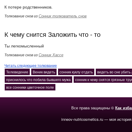
К потере родственников.
Сонник толкователь снов
Толкование снов из
К чему снится Заложить что - то
Ты легкомысленный
Сонник Хассе
Толкование снов из
Читать следующее толкование
Телевидение
Веник видеть
сонник куклу отдать
видеть во сне убит
приснилось что побила бывшего мужа
сонник к чему снятся грязные тр
все сонники цветочное поле
Все права защищены ©
Как изб
inneov-nutricosmetics.ru — моя история