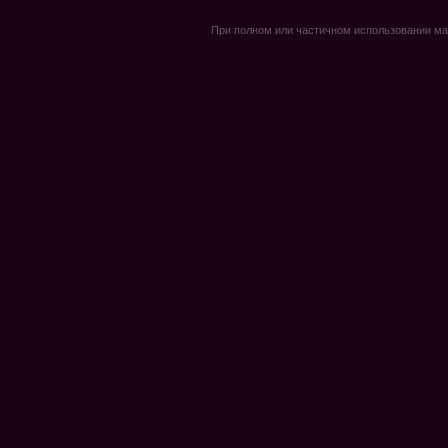
При полном или частичном использовании мате