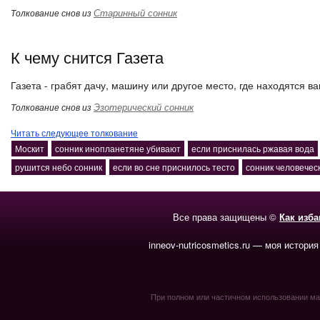
Старинный сонник
Толкование снов из
К чему снится Газета
Газета - грабят дачу, машину или другое место, где находятся в
Эзотерический сонник
Толкование снов из
Читать следующее толкование
Москит
сонник инопланетяне убивают
если приснилась ржавая вода
рушится небо сонник
если во сне приснилось тесто
сонник человече
Все права защищены ©
Как изб
inneov-nutricosmetics.ru — моя история
При полном или частичном использовании мате