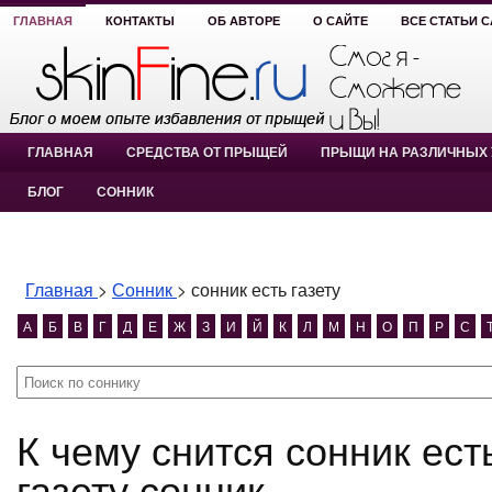
ГЛАВНАЯ
КОНТАКТЫ
ОБ АВТОРЕ
О САЙТЕ
ВСЕ СТАТЬИ 
ГЛАВНАЯ
СРЕДСТВА ОТ ПРЫЩЕЙ
ПРЫЩИ НА РАЗЛИЧНЫХ 
БЛОГ
СОННИК
Главная
>
Сонник
>
сонник есть газету
А
Б
В
Г
Д
Е
Ж
З
И
Й
К
Л
М
Н
О
П
Р
С
К чему снится сонник есть газету? сонник есть
газету сонник