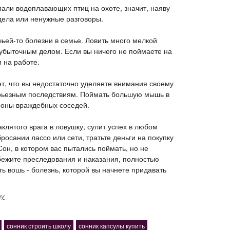
мали водоплавающих птиц на охоте, значит, наяву
дела или ненужные разговоры.
чьей-то болезни в семье. Ловить много мелкой
убыточным делом. Если вы ничего не поймаете на
 на работе.
т, что вы недостаточно уделяете внимания своему
ерьезным последствиям. Поймать большую мышь в
роны враждебных соседей.
аклятого врага в ловушку, сулит успех в любом
росании лассо или сети, тратьте деньги на покупку
Сон, в котором вас пытались поймать, но не
збежите преследования и наказания, полностью
ь вошь - болезнь, которой вы начнете придавать
ту
сонник строить школу
сонник капсулы купить