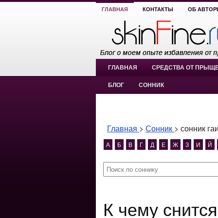
ГЛАВНАЯ
КОНТАКТЫ
ОБ АВТОР
ГЛАВНАЯ
СРЕДСТВА ОТ ПРЫЩ
БЛОГ
СОННИК
Главная
>
Сонник
>
сонник га
А
Б
В
Г
Д
Е
Ж
З
И
Й
К чему снится сонник гаишники