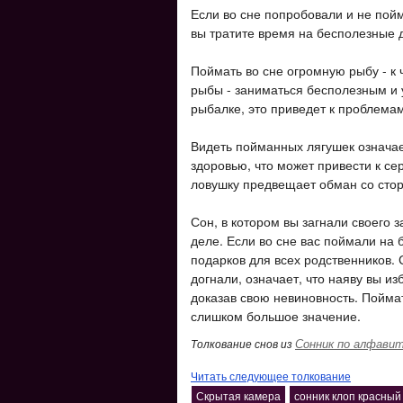
Если во сне попробовали и не пой
вы тратите время на бесполезные 
Поймать во сне огромную рыбу - к 
рыбы - заниматься бесполезным и 
рыбалке, это приведет к проблемам
Видеть пойманных лягушек означае
здоровью, что может привести к с
ловушку предвещает обман со сто
Сон, в котором вы загнали своего з
деле. Если во сне вас поймали на б
подарков для всех родственников. 
догнали, означает, что наяву вы и
доказав свою невиновность. Поймат
слишком большое значение.
Сонник по алфави
Толкование снов из
Читать следующее толкование
Скрытая камера
сонник клоп красный