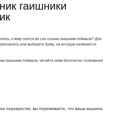
ник гаишники
ик
лось, к чему снится во сне сонник гаишники поймали? Для
приснилось или выберите букву, на которую начинается
нник гаишники поймали, читайте ниже бесплатно толкования
 на перекрестке, вы переживаете, что ваша машина