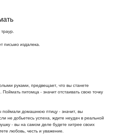
мать
 траур.
ет письмо издалека.
олыми руками, предвещает, что вы станете
 Поймать питомца - значит отстаивать свою точку
вы поймали домашнюю птицу - значит, вы
сли не добьетесь успеха, ждите неудач в реальной
ушку - вы на самом деле будете хитрее своих
етете любовь, честь и уважение.