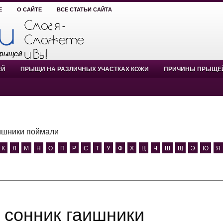
Е
О САЙТЕ
ВСЕ СТАТЬИ САЙТА
ЕЙ
ПРЫЩИ НА РАЗЛИЧНЫХ УЧАСТКАХ КОЖИ
ПРИЧИНЫ ПРЫЩЕ
ишники поймали
К
Л
М
Н
О
П
Р
С
Т
У
Ф
Х
Ц
Ч
Ш
Щ
Э
Ю
Я