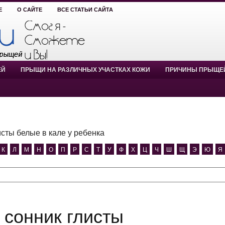
Е
О САЙТЕ
ВСЕ СТАТЬИ САЙТА
ЕЙ
ПРЫЩИ НА РАЗЛИЧНЫХ УЧАСТКАХ КОЖИ
ПРИЧИНЫ ПРЫЩЕ
исты белые в кале у ребенка
К
Л
М
Н
О
П
Р
С
Т
У
Ф
Х
Ц
Ч
Ш
Щ
Э
Ю
Я