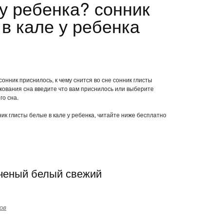
у ребенка? сонник
в кале у ребенка
сонник приснилось, к чему снится во сне сонник глисты
кования сна введите что вам приснилось или выберите
го сна.
ник глисты белые в кале у ребенка, читайте ниже бесплатно
еченый белый свежий
ов