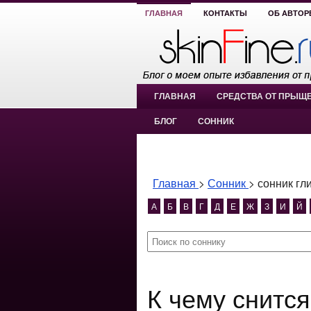
ГЛАВНАЯ
КОНТАКТЫ
ОБ АВТОР
ГЛАВНАЯ
СРЕДСТВА ОТ ПРЫЩ
БЛОГ
СОННИК
Главная
>
Сонник
>
сонник гл
А
Б
В
Г
Д
Е
Ж
З
И
Й
К чему снится сонник глисты