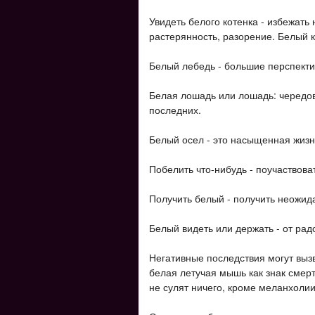
Увидеть белого котенка - избежать 
растерянность, разорение. Белый к
Белый лебедь - большие перспекти
Белая лошадь или лошадь: чередо
последних.
Белый осел - это насыщенная жизнь
Побелить что-нибудь - поучаствоват
Получить белый - получить неожид
Белый видеть или держать - от рад
Негативные последствия могут выз
белая летучая мышь как знак смер
не сулят ничего, кроме меланхолии