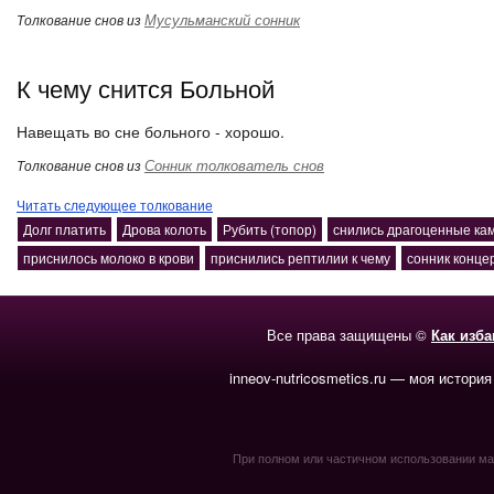
Мусульманский сонник
Толкование снов из
К чему снится Больной
Навещать во сне больного - хорошо.
Сонник толкователь снов
Толкование снов из
Читать следующее толкование
Долг платить
Дрова колоть
Рубить (топор)
снились драгоценные ка
приснилось молоко в крови
приснились рептилии к чему
сонник конце
Все права защищены ©
Как изб
inneov-nutricosmetics.ru — моя история
При полном или частичном использовании мате