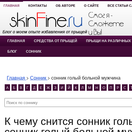
ГЛАВНАЯ
КОНТАКТЫ
ОБ АВТОРЕ
О САЙТЕ
ВСЕ СТАТЬИ 
ГЛАВНАЯ
СРЕДСТВА ОТ ПРЫЩЕЙ
ПРЫЩИ НА РАЗЛИЧНЫХ 
БЛОГ
СОННИК
Главная
>
Сонник
>
сонник голый больной мужчина
А
Б
В
Г
Д
Е
Ж
З
И
Й
К
Л
М
Н
О
П
Р
С
К чему снится сонник голый больной мужчина?
сонник голый больной му