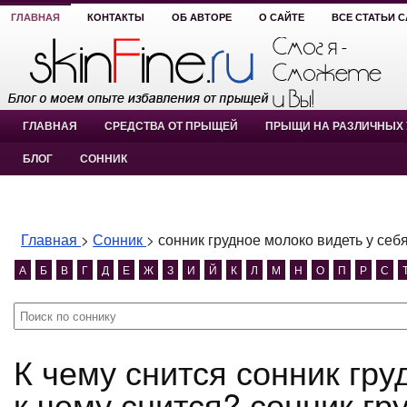
ГЛАВНАЯ
КОНТАКТЫ
ОБ АВТОРЕ
О САЙТЕ
ВСЕ СТАТЬИ 
ГЛАВНАЯ
СРЕДСТВА ОТ ПРЫЩЕЙ
ПРЫЩИ НА РАЗЛИЧНЫХ 
БЛОГ
СОННИК
Главная
>
Сонник
>
сонник грудное молоко видеть у себя
А
Б
В
Г
Д
Е
Ж
З
И
Й
К
Л
М
Н
О
П
Р
С
К чему снится сонник грудное молоко видеть у себя
к чему снится? сонник гр