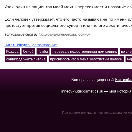
Итак, один из пациентов моей мечты пересек мост и название св
Если человек утверждает, что его часто называют не по имени и
протестует против социального супер-я или что его архетипическ
Психоаналитический сонник
Толкование снов из
Читать следующее толкование
Кожура
Озноб
Тумба
переезд в недостроенный дом сонник
во сне
сонник держать питона
приснилось что у меня золотистые волосы
бе
Все права защищены ©
Как изб
inneov-nutricosmetics.ru — моя история
При полном или частичном использовании мате