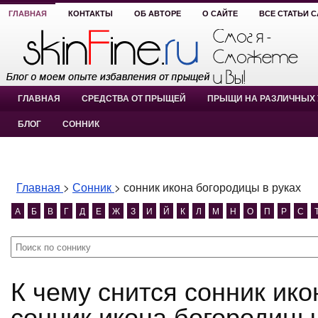
ГЛАВНАЯ
КОНТАКТЫ
ОБ АВТОРЕ
О САЙТЕ
ВСЕ СТАТЬИ 
ГЛАВНАЯ
СРЕДСТВА ОТ ПРЫЩЕЙ
ПРЫЩИ НА РАЗЛИЧНЫХ 
БЛОГ
СОННИК
Главная
>
Сонник
>
сонник икона богородицы в руках
А
Б
В
Г
Д
Е
Ж
З
И
Й
К
Л
М
Н
О
П
Р
С
К чему снится сонник икона богородицы в руках?
сонник икона богородицы