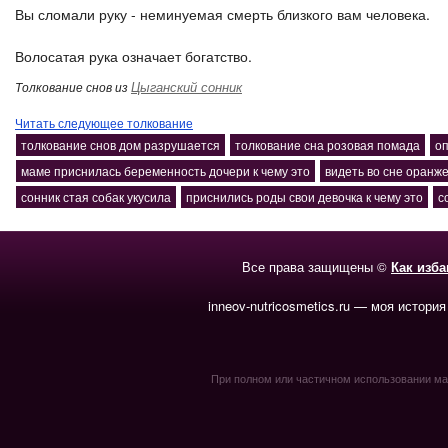
Вы сломали руку - неминуемая смерть близкого вам человека.
Волосатая рука означает богатство.
Цыганский сонник
Толкование снов из
Читать следующее толкование
толкование снов дом разрушается
толкование сна розовая помада
оп
маме приснилась беременность дочери к чему это
видеть во сне оранж
сонник стая собак укусила
приснились роды свои девочка к чему это
с
Все права защищены ©
Как изб
inneov-nutricosmetics.ru — моя история
При полном или частичном использовании мате