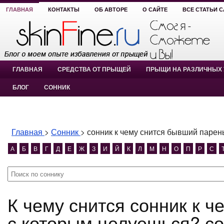
ГЛАВНАЯ
КОНТАКТЫ
ОБ АВТОРЕ
О САЙТЕ
ВСЕ СТАТЬИ 
ГЛАВНАЯ
СРЕДСТВА ОТ ПРЫЩЕЙ
ПРЫЩИ НА РАЗЛИЧНЫХ 
БЛОГ
СОННИК
Главная
>
Сонник
>
сонник к чему снится бывший парен
А
Б
В
Г
Д
Е
Ж
З
И
Й
К
Л
М
Н
О
П
Р
С
К чему снится сонник к чему снится бывший парень
с которым целуешься? со