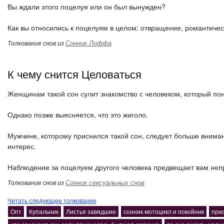
Вы ждали этого поцелуя или он был вынужден?
Как вы относились к поцелуям в целом: отвращение, романтичес
Сонник Лоффа
Толкование снов из
К чему снится Целоваться
Женщинам такой сон сулит знакомство с человеком, который по
Однако позже выясняется, что это жиголо.
Мужчине, которому приснился такой сон, следует больше внимани
интерес.
Наблюдение за поцелуем другого человека предвещает вам неп
Сонник сексуальных снов
Толкование снов из
Читать следующее толкование
Опт
Купальник
Листья завядшие
сонник мотоцикл и покойник
при