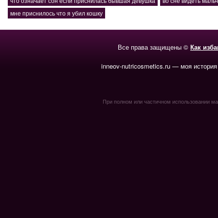
что означает сон если приснилась бывшая девушка
во сне видеть маль
мне приснилось что я убил кошку
Все права защищены ©
Как изб
inneov-nutricosmetics.ru — моя история
При полном или частичном использовании мате