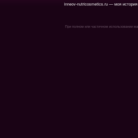
inneov-nutricosmetics.ru — моя история
При полном или частичном использовании мате