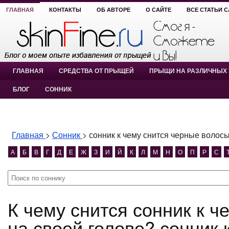
ГЛАВНАЯ
КОНТАКТЫ
ОБ АВТОРЕ
О САЙТЕ
ВСЕ СТАТЬИ 
ГЛАВНАЯ
СРЕДСТВА ОТ ПРЫЩЕЙ
ПРЫЩИ НА РАЗЛИЧНЫХ 
БЛОГ
СОННИК
Главная
>
Сонник
>
сонник к чему снится черные волосы
А
Б
В
Г
Д
Е
Ж
З
И
Й
К
Л
М
Н
О
П
Р
С
К чему снится сонник к чему снится черные волосы
на своей голове? сонник 