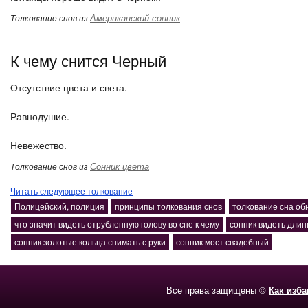
Американский сонник
Толкование снов из
К чему снится Черный
Отсутствие цвета и света.
Равнодушие.
Невежество.
Сонник цвета
Толкование снов из
Читать следующее толкование
Полицейский, полиция
принципы толкования снов
толкование сна об
что значит видеть отрубленную голову во сне к чему
сонник видеть дли
сонник золотые кольца снимать с руки
сонник мост свадебный
Все права защищены ©
Как изб