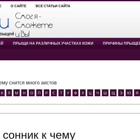
Е
О САЙТЕ
ВСЕ СТАТЬИ САЙТА
ЕЙ
ПРЫЩИ НА РАЗЛИЧНЫХ УЧАСТКАХ КОЖИ
ПРИЧИНЫ ПРЫЩЕ
чему снится много аистов
К
Л
М
Н
О
П
Р
С
Т
У
Ф
Х
Ц
Ч
Ш
Щ
Э
Ю
Я