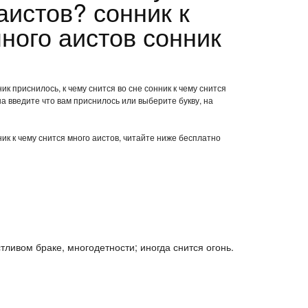
аистов? сонник к
ного аистов сонник
ик приснилось, к чему снится во сне сонник к чему снится
а введите что вам приснилось или выберите букву, на
ник к чему снится много аистов, читайте ниже бесплатно
стливом браке, многодетности; иногда снится огонь.