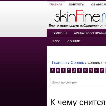
ГЛАВНАЯ
КОНТАКТЫ
ОБ АВТОР
ГЛАВНАЯ
СРЕДСТВА ОТ ПРЫЩ
БЛОГ
СОННИК
Главная
>
Сонник
>
сонник к 
А
Б
В
Г
Д
Е
Ж
З
И
Й
К чему снится сонник к чему