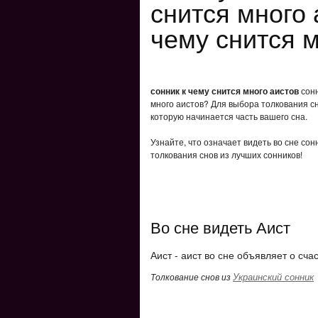
снится много 
чему снится м
сонник к чему снится много аистов
сонн
много аистов? Для выбора толкования сн
которую начинается часть вашего сна.
Узнайте, что означает видеть во сне сон
толкования снов из лучших сонников!
Во сне видеть Аист
Аист - аист во сне объявляет о сча
Украинский сонник
Толкование снов из