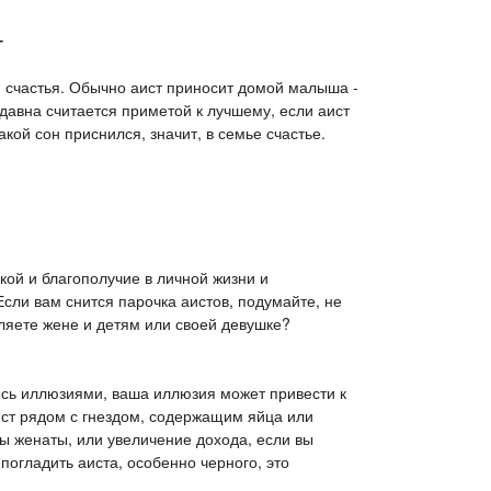
т
и счастья. Обычно аист приносит домой малыша -
давна считается приметой к лучшему, если аист
акой сон приснился, значит, в семье счастье.
ой и благополучие в личной жизни и
сли вам снится парочка аистов, подумайте, не
яете жене и детям или своей девушке?
тесь иллюзиями, ваша иллюзия может привести к
ст рядом с гнездом, содержащим яйца или
ы женаты, или увеличение дохода, если вы
 погладить аиста, особенно черного, это