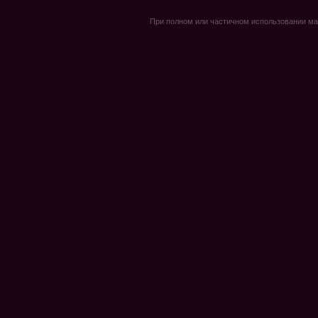
При полном или частичном использовании мате