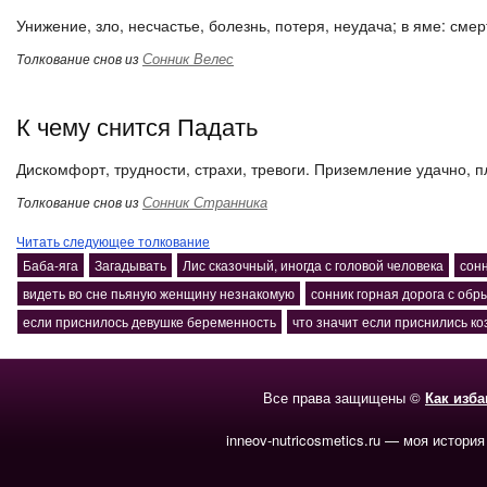
Унижение, зло, несчастье, болезнь, потеря, неудача; в яме: смер
Сонник Велес
Толкование снов из
К чему снится Падать
Дискомфорт, трудности, страхи, тревоги. Приземление удачно, 
Сонник Странника
Толкование снов из
Читать следующее толкование
Баба-яга
Загадывать
Лис сказочный, иногда с головой человека
сонн
видеть во сне пьяную женщину незнакомую
сонник горная дорога с обр
если приснилось девушке беременность
что значит если приснились ко
Все права защищены ©
Как изб
inneov-nutricosmetics.ru — моя история