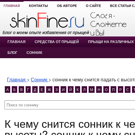
ГЛАВНАЯ
КОНТАКТЫ
ОБ АВТОРЕ
О САЙТЕ
ВСЕ СТАТЬИ 
ГЛАВНАЯ
СРЕДСТВА ОТ ПРЫЩЕЙ
ПРЫЩИ НА РАЗЛИЧНЫХ 
БЛОГ
СОННИК
Главная
>
Сонник
>
сонник к чему снится падать с высо
А
Б
В
Г
Д
Е
Ж
З
И
Й
К
Л
М
Н
О
П
Р
С
К чему снится сонник к чему снится падать с
высоты? сонник к чему с