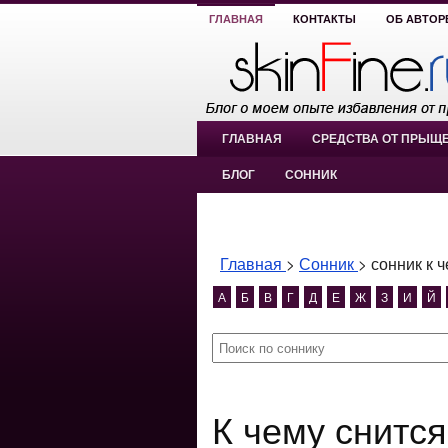
ГЛАВНАЯ
КОНТАКТЫ
ОБ АВТОР
ГЛАВНАЯ
СРЕДСТВА ОТ ПРЫЩ
БЛОГ
СОННИК
Главная
>
Сонник
>
сонник к 
А
Б
В
Г
Д
Е
Ж
З
И
Й
К чему снится сонник к чему