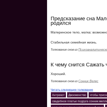
Предсказание сна Мал
родился
Материнское тело, матка: возможн
Стабильная семейная жизнь.
Психоаналитически
Толкование снов из
К чему снится Сажать 
Хороший.
Сонник Велес
Толкование снов из
Читать следующее толкование
Антрекот
Двоеженство
чтобы присн
свадебное платье подруга сонник милл