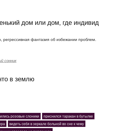
енький дом или дом, где индивид
о, регрессивная фантазия об избежании проблем.
й сонник
что в землю
ились розовые слоники
приснился таракан в бутылке
ера
видеть себя в зеркале больной во сне к чему