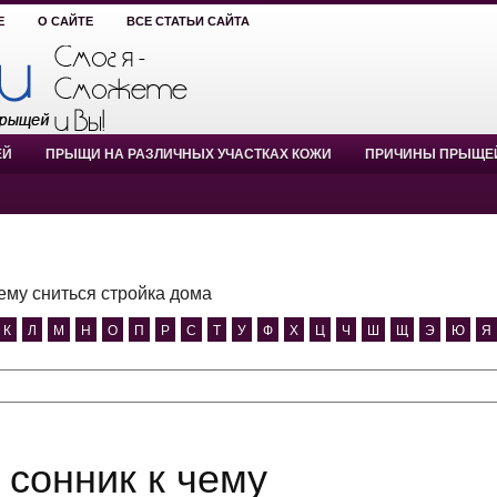
Е
О САЙТЕ
ВСЕ СТАТЬИ САЙТА
ЕЙ
ПРЫЩИ НА РАЗЛИЧНЫХ УЧАСТКАХ КОЖИ
ПРИЧИНЫ ПРЫЩЕ
чему сниться стройка дома
К
Л
М
Н
О
П
Р
С
Т
У
Ф
Х
Ц
Ч
Ш
Щ
Э
Ю
Я