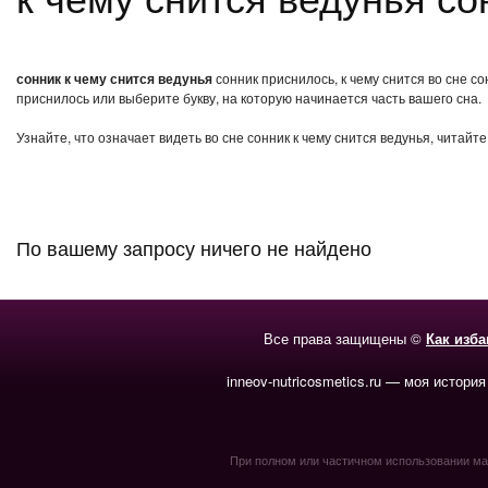
сонник к чему снится ведунья
сонник приснилось, к чему снится во сне с
приснилось или выберите букву, на которую начинается часть вашего сна.
Узнайте, что означает видеть во сне сонник к чему снится ведунья, читайт
По вашему запросу ничего не найдено
Все права защищены ©
Как изб
inneov-nutricosmetics.ru — моя история
При полном или частичном использовании мате