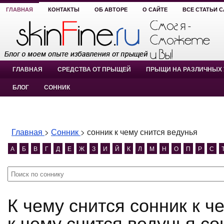
ГЛАВНАЯ
КОНТАКТЫ
ОБ АВТОРЕ
О САЙТЕ
ВСЕ СТАТЬИ 
ГЛАВНАЯ
СРЕДСТВА ОТ ПРЫЩЕЙ
ПРЫЩИ НА РАЗЛИЧНЫХ 
БЛОГ
СОННИК
Главная
>
Сонник
>
сонник к чему снится ведунья
А
Б
В
Г
Д
Е
Ж
З
И
Й
К
Л
М
Н
О
П
Р
С
К чему снится сонник к чему снится ведунья? сонник
к чему снится ведунья со