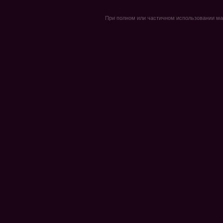
При полном или частичном использовании мате