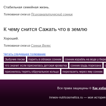
Стабильная семейная жизнь.
Психоаналитический сонник
Толкование снов из
К чему снится Сажать что в землю
Хороший.
Сонник Велес
Толкование снов из
Читать следующее толкование
Зыбучие пески
парить в облаках сонник
сонник корабль на воде у бер
что значит если приснилась детская кроватка
сонник грудь порезана
приснилось терять обручальное кольцо
перелазить через яму сонник
Все права защищены ©
Как изб
inneov-nutricosmetics.ru — моя история