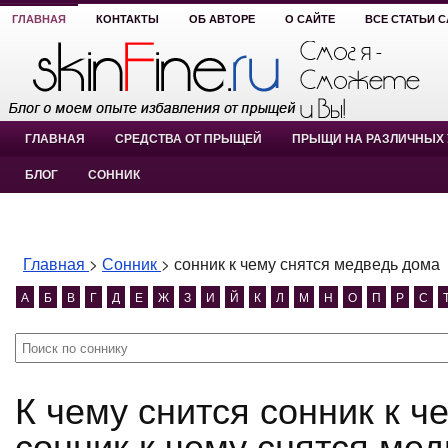
ГЛАВНАЯ
КОНТАКТЫ
ОБ АВТОРЕ
О САЙТЕ
ВСЕ СТАТЬИ 
ГЛАВНАЯ
СРЕДСТВА ОТ ПРЫЩЕЙ
ПРЫЩИ НА РАЗЛИЧНЫХ 
БЛОГ
СОННИК
Главная
>
Сонник
>
сонник к чему снятся медведь дома
А
Б
В
Г
Д
Е
Ж
З
И
Й
К
Л
М
Н
О
П
Р
С
К чему снится сонник к чему снятся медведь дома?
сонник к чему снятся ме